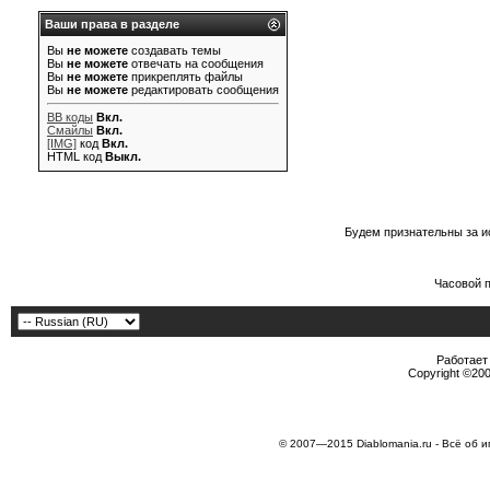
Ваши права в разделе
Вы
не можете
создавать темы
Вы
не можете
отвечать на сообщения
Вы
не можете
прикреплять файлы
Вы
не можете
редактировать сообщения
BB коды
Вкл.
Смайлы
Вкл.
[IMG]
код
Вкл.
HTML код
Выкл.
Будем признательны за и
Часовой 
Работает 
Copyright ©2000
© 2007—2015 Diablomania.ru - Всё об и