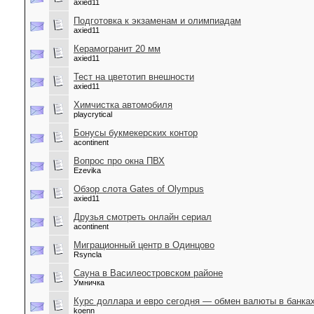
axied11
Подготовка к экзаменам и олимпиадам
axied11
Керамогранит 20 мм
axied11
Тест на цветотип внешности
axied11
Химчистка автомобиля
playcrytical
Бонусы букмекерских контор
acontinent
Вопрос про окна ПВХ
Ezevika
Обзор слота Gates of Olympus
axied11
Друзья смотреть онлайн сериал
acontinent
Миграционный центр в Одинцово
Rsyncla
Сауна в Василеостровском районе
Умничка
Курс доллара и евро сегодня — обмен валюты в банка
koenn