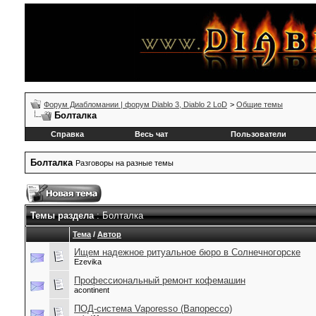
Форум Диабломании | форум Diablo 3, Diablo 2 LoD
>
Общие темы
Болталка
Справка
Весь чат
Пользователи
Болталка
Разговоры на разные темы
Темы раздела
: Болталка
Тема
/
Автор
Ищем надежное ритуальное бюро в Солнечногорске
Ezevika
Профессиональный ремонт кофемашин
acontinent
ПОД-система Vaporesso (Вапорессо)