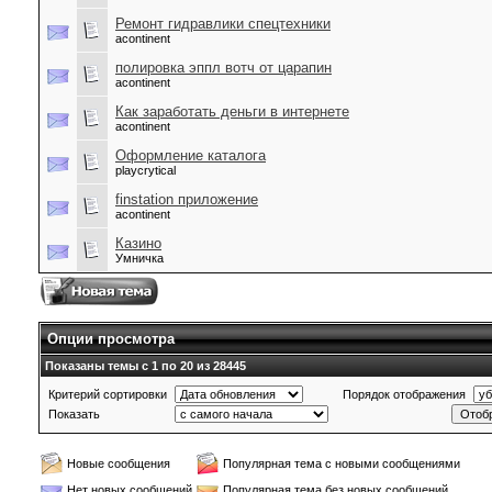
Ремонт гидравлики спецтехники
acontinent
полировка эппл вотч от царапин
acontinent
Как заработать деньги в интернете
acontinent
Оформление каталога
playcrytical
finstation приложение
acontinent
Казино
Умничка
Опции просмотра
Показаны темы с 1 по 20 из 28445
Критерий сортировки
Порядок отображения
Показать
Новые сообщения
Популярная тема с новыми сообщениями
Нет новых сообщений
Популярная тема без новых сообщений