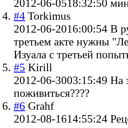
2012-06-05
18:32:50
мин
#4
Torkimus
2012-06-20
16:00:54
В р
третьем акте нужны "Л
Изуала с третьей попыт
#5
Kirill
2012-06-30
03:15:49
На 
поживиться????
#6
Grahf
2012-08-16
14:55:24
Рец