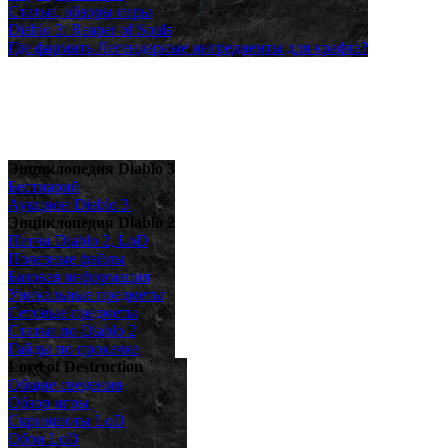
Статьи, обзоры игры
Diablo 3: Reaper of Souls
Где фармить Легендарные ингредиенты для крафта?
Энциклопедия Diablo 3
Бестиарий
Аукцион Diablo 3
Энциклопедия Diablo 2
Патчи Diablo 2, LoD
Полезные файлы
Базовая информация
Уникальные предметы
Сетовые предметы
Статьи по Diablo 2
Гайды по прокачке
Lord of Destruction
Общие сведения
Обзор игры
Скриншоты LoD
Обои LoD