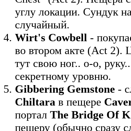
углу локации. Cундук н
случайный.
Wirt's Cowbell
- покупа
во втором акте (Act 2). 
тут свою ног.. о-о, руку
секретному уровню.
Gibbering Gemstone
- с
Chiltara
в пещере
Caver
портал
The Bridge Of K
пещеру (обычно сразу с