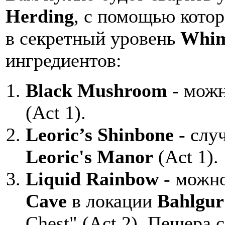
Herding
, с помощью кото
в секретный уровень
Whim
ингредиентов:
Black Mushroom
- можн
(Act 1).
Leoric’s Shinbone
- слу
Leoric's Manor
(Act 1).
Liquid Rainbow
- можно
Cave
в локации
Вahlgur
Chest" (Act 2). Пещера 