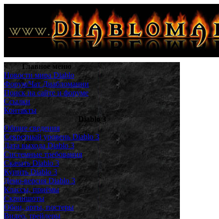
Главное меню
Новости мира Diablo
Форум/Чат Диабломании
Поиск на сайте и форуме
Ссылки
Контакты
Diablo 3
Общие сведения
Секретный уровень Diablo 3
Дата выхода Diablo 3
Системные требования
Скачать Diablo 3
Купить Diablo 3
Демо-версия Diablo 3
Классы, приёмы
Скриншоты
Обои, арты, постеры
Видео, трейлеры