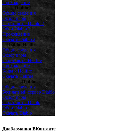
Прохождение
Diablo 2
Общие сведения
Обзор игры
Скриншоты Diablo 2
Обои Diablo 2
Прохождение
Скачать Diablo 2
Diablo: Hellfire
Общие сведения
Обзор игры
Cкриншоты Hellfire
Прохождение
Коды к Hellfire
Скачать Hellfire
Diablo
Общие сведения
Бесплатный сервер Diablo
Обзор игры
Скриншоты Diablo
Обои Diablo
Скачать Diablo
Диабломания ВКонтакте