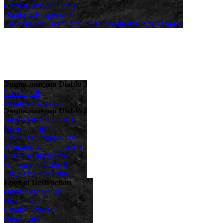
Статьи, обзоры игры
Diablo 3: Reaper of Souls
Где фармить Легендарные ингредиенты для крафта?
Энциклопедия Diablo 3
Бестиарий
Аукцион Diablo 3
Энциклопедия Diablo 2
Патчи Diablo 2, LoD
Полезные файлы
Базовая информация
Уникальные предметы
Сетовые предметы
Статьи по Diablo 2
Гайды по прокачке
Lord of Destruction
Общие сведения
Обзор игры
Скриншоты LoD
Обои LoD