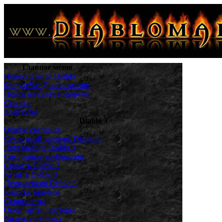
Главное меню
Новости мира Diablo
Форум/Чат Диабломании
Поиск на сайте и форуме
Ссылки
Контакты
Diablo 3
Общие сведения
Секретный уровень Diablo 3
Дата выхода Diablo 3
Системные требования
Скачать Diablo 3
Купить Diablo 3
Демо-версия Diablo 3
Классы, приёмы
Скриншоты
Обои, арты, постеры
Видео, трейлеры