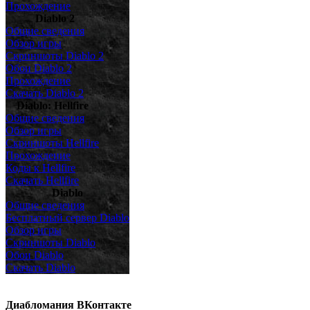
Прохождение
Diablo 2
Общие сведения
Обзор игры
Скриншоты Diablo 2
Обои Diablo 2
Прохождение
Скачать Diablo 2
Diablo: Hellfire
Общие сведения
Обзор игры
Cкриншоты Hellfire
Прохождение
Коды к Hellfire
Скачать Hellfire
Diablo
Общие сведения
Бесплатный сервер Diablo
Обзор игры
Скриншоты Diablo
Обои Diablo
Скачать Diablo
Диабломания ВКонтакте