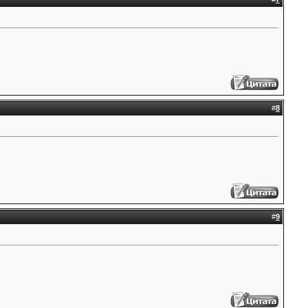
#
8
#
9