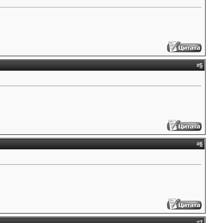
#
5
#
6
#
7