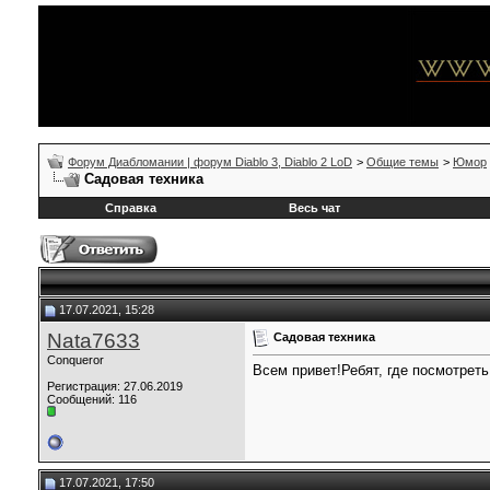
Форум Диабломании | форум Diablo 3, Diablo 2 LoD
>
Общие темы
>
Юмор
Садовая техника
Справка
Весь чат
17.07.2021, 15:28
Nata7633
Садовая техника
Conqueror
Всем привет!Ребят, где посмотрет
Регистрация: 27.06.2019
Сообщений: 116
17.07.2021, 17:50