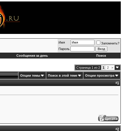
Имя
Запомнить?
Пароль
Сообщения за день
Поиск
Страница 1 из 2
1
2
>
Опции темы
Поиск в этой теме
Опции просмотра
#
1
#
2