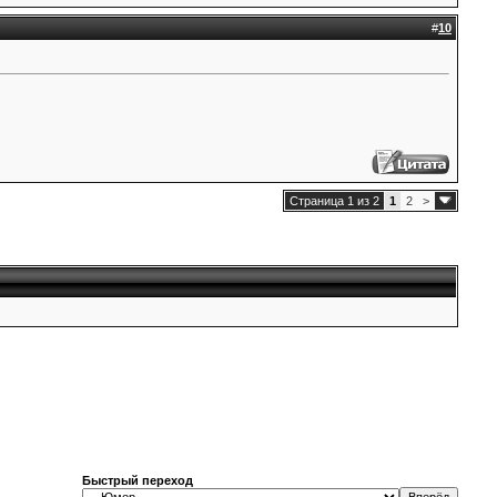
#
10
Страница 1 из 2
1
2
>
Быстрый переход