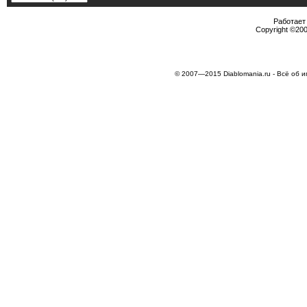
Работает 
Copyright ©2000
© 2007—2015 Diablomania.ru - Всё об и