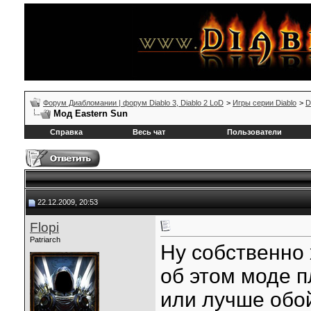
Форум Диабломании | форум Diablo 3, Diablo 2 LoD
>
Игры серии Diablo
>
D
Мод Eastern Sun
Справка
Весь чат
Пользователи
22.12.2009, 20:53
Flopi
Patriarch
Ну собственно
об этом моде 
или лучше обо