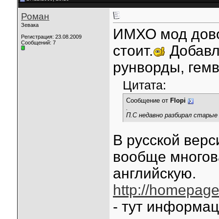
Роман
Зевака
ИМХО мод дово
Регистрация: 23.08.2009
Сообщений: 7
стоит.
Добавле
рунворды, гемво
Цитата:
Сообщение от
Flopi
.
П.С недавно разбирал старые 
В русской верс
вообще многов
английскую.
http://homepage
- тут информа