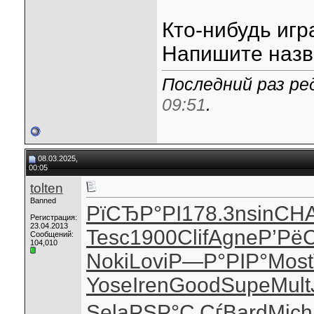
Кто-нибудь игр
Напишите назва
Последний раз ре
09:51
.
08.03.2025,
00:05
tolten
Banned
РїСЂР°РІ
178.3
nsin
CH
Регистрация:
23.04.2013
Tesc
1900
Clif
Agne
Р’РёС
Сообщений:
104,010
Noki
Lovi
Р—Р°РІР°
Most
Yose
Iren
Good
Supe
Mult
Sela
РЅР°С‚Сѓ
Bard
Mich