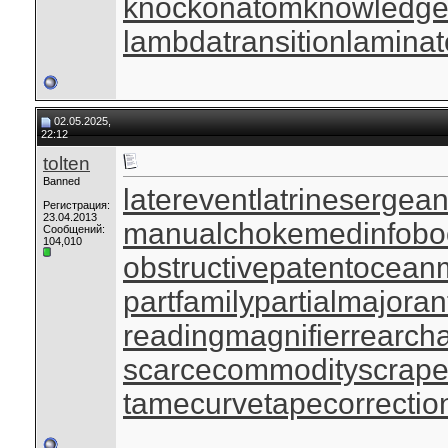
knockonatom
knowledge
lambdatransition
laminat
02.05.2025,
22:12
tolten
Banned
laterevent
latrinesergean
Регистрация:
23.04.2013
manualchoke
medinfobo
Сообщений:
104,010
obstructivepatent
oceanm
partfamily
partialmajoran
readingmagnifier
rearch
scarcecommodity
scrap
tamecurve
tapecorrectio