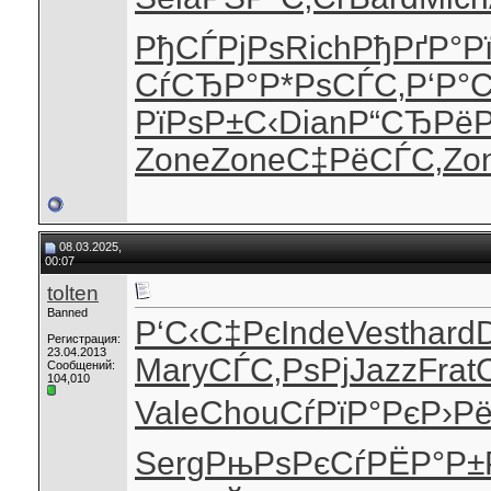
РђСЃРјРѕ
Rich
РђРґР°Р
СѓСЂР°
Р*РѕСЃС‚
Р‘Р°
РїРѕР±С‹
Dian
Р“СЂРёР
Zone
Zone
С‡РёСЃС‚
Zo
08.03.2025,
00:07
tolten
Banned
Р‘С‹С‡Рє
Inde
Vest
hard
Регистрация:
23.04.2013
Mary
СЃС‚РѕРј
Jazz
Frat
Сообщений:
104,010
Vale
Chou
СѓРїР°Рє
Р›Рё
Serg
РњРѕРєСѓ
РЁР°Р±