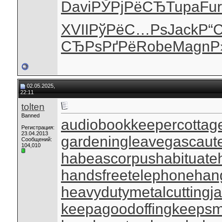
Davi
РЎРјРёСЂ
Tupa
Fur
XVII
РўРёС…Рѕ
Jack
Р“
СЂРѕРґРё
Robe
Magn
Р
02.05.2025,
22:11
tolten
Banned
audiobookkeeper
cottag
Регистрация:
23.04.2013
gardeningleave
gascaut
Сообщений:
104,010
habeascorpus
habituate
handsfreetelephone
han
heavydutymetalcutting
j
keepagoodoffing
keepsm