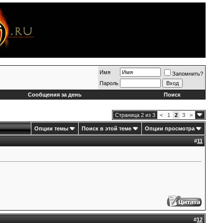
Имя
Запомнить?
Пароль
Сообщения за день
Поиск
Страница 2 из 3
<
1
2
3
>
Опции темы
Поиск в этой теме
Опции просмотра
#
11
#
12