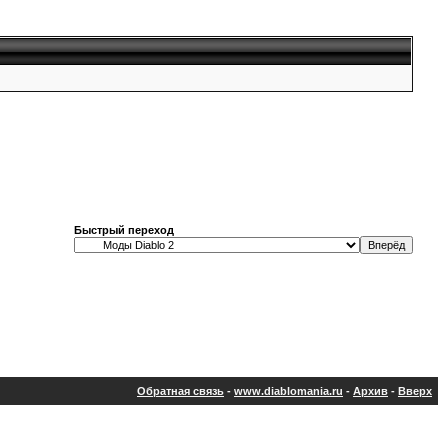
Быстрый переход
Обратная связь
-
www.diablomania.ru
-
Архив
-
Вверх