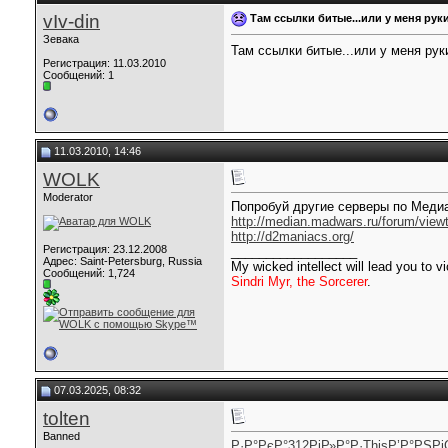
vIv-din
Там ссылки битые...или у меня рук
Зевака
Там ссылки битые...или у меня ру
Регистрация: 11.03.2010
Сообщений: 1
11.03.2010, 14:46
WOLK
Moderator
Попробуй другие серверы по Медиа
http://median.madwars.ru/forum/viewt
http://d2maniacs.org/
Регистрация: 23.12.2008
__________________
Адрес: Saint-Petersburg, Russia
My wicked intellect will lead you to vi
Сообщений: 1,724
Sindri Myr, the Sorcerer
.
07.03.2025, 08:32
tolten
Banned
Р·Р°РєР°
312
РіР»Р°Р·
This
Р’Р°РЅРі