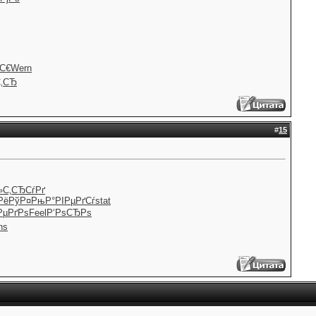
С€
Wern
‚СЂ
#
15
»
С‚СЂСѓРґ
Рё
РўР¤РњР°
РІРµРґСѓ
stat
РµРґРѕ
Feel
Р‘РѕСЂРѕ
ns