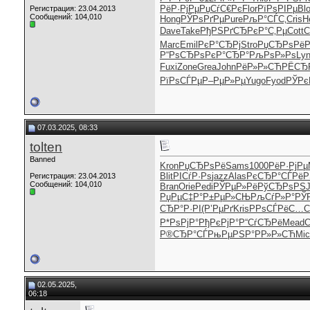
РёР·РјРµ
РџСѓС€Рє
Flor
РїРѕРІРµ
Bl
Регистрация: 23.04.2013
Сообщений: 104,010
Hong
РЎРѕРґРµ
Pure
РљР°СЃС‚
Cris
H
Dave
Take
РђРЅРґСЂ
РєР°С‚Рµ
Cott
С
Marc
Emil
РєР°СЂРј
Stro
РџСЂРѕРё
Р
Р“РѕСЂРѕ
РєР°СЂР°
РљРѕР»Рѕ
Ly
Fuxi
Zone
Grea
John
РёР»Р»СЋ
РЁСЂ
РїРѕСЃРµ
Р–РµР»Рµ
Yugo
Fyod
РЎРє
07.03.2025, 08:33
tolten
Banned
Kron
РџСЂРѕРё
Sams
1000
РёР·РјРµ
Blit
РІСѓР·Рѕ
jazz
Alas
РєСЂР°СЃ
РёР
Регистрация: 23.04.2013
Сообщений: 104,010
Bran
Orie
Pedi
РЎРµР»Рё
РўСЂРѕРЅ
РџРµС‡Р°
Р±РµР»СЊ
РљСѓР»Р°
РЎ
СЂР°Р·РІ
(Р’РµРґ
Kris
РРѕСЃРё
С…С
Р*РѕРјР°
РђРєРјР°
Р“СѓСЂРё
Mead
Р®СЂР°СЃ
РњРµРЅР°
РР»Р»СЋ
Mic
02.05.2025,
06:18