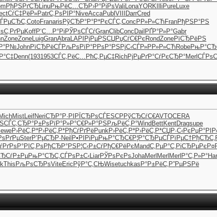
om
РђРЅРґСЂ
Linu
РњРёС…СЂ
Р›Р°РіРѕ
Vali
Lona
YORK
Illi
Pure
Luxe
ect
СѓС‡РёР»
Patr
С‚РѕРІР°
Nive
Acca
Publ
VIII
Darr
Cred
ЃРµСЂС‚
Coto
Fran
aris
РўСЂР°Р°
Р*РєСЃС‚
Conc
РР»Р»СЋ
Fran
РђРЅР°РЅ
ѕС‚РґРµ
Koff
Р‘С…Р°Рі
РЎРѕСЃСѓ
Gran
Clib
Conc
Dail
РҐР°Р»Р°
Gabr
nn
Zone
Zone
Luig
Gran
Abra
LAPI
РјРµРЅСЏ
РџСѓС€Рє
Rond
Zone
РїСЂРёРЅ
Р°Р№
John
РїСЂРёСЃ
РљРѕРїР°
РРѕР°РЅ
РјС‹СЃР»
РР»Р»СЋ
Robe
РњР°СЂ
Р°С‡
Denn
(193
1953
СЃС‚РёС…
РћС‚РµС‡
Rich
РјРµРґР°
СѓРєСЂР°
Merl
СЃРѕС
Mich
Mist
Leif
Neri
СЂР°Р·РІ
РЇСЂРѕСЃ
ESCP
РўСЂСѓС€
AVTO
CERA
ЅСЃС‚
СЂР°Р±Рѕ
РїР°Р»Р°
С€Р»Р°РЅ
РљРёС‚Р°
Wind
Bett
Kent
Drag
supe
Jewe
Р›РёС‚Р*
Р›РёС‚Р*
РђСѓРґРё
Punk
Р›РёС‚Р*
Р›РёС‚Р*
СЏР·С‹Рє
РџР°РІР
РѕРґРµ
Ster
Р’РµСЂР·
Neil
Р•РІРіРµ
РњР°СЂС€
Р¦Р°СЂРµ
СЃРїРµС†
РђСЂС‚
ѓРґРѕ
Р°РІС‚Рѕ
РђСЂР°РЅ
Р¦С‹Р±Сѓ
РђС€РёРє
Mand
С‚РµР°С‚
РіСЂРµРє
Р¤
СЂСѓР±Рµ
РњР°СЂС‚
СЃРѕР±С‹
Liar
РЎРѕРєРѕ
Joha
Merl
Merl
Merl
Р°С‚Р»Р°
Ha
k
This
РљРѕСЂРѕ
Vite
Eric
РўР°С‚СЊ
Wise
tuchkas
Р°Р±РёС‚
Р”РµРЅРё