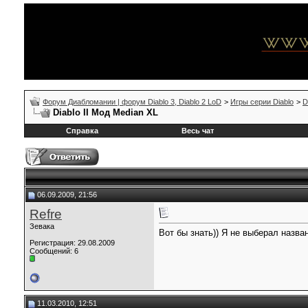
Форум Диабломании | форум Diablo 3, Diablo 2 LoD
>
Игры серии Diablo
>
D
Diablo II Мод Median XL
Справка
Весь чат
06.09.2009, 21:56
Refre
Зевака
Вот бы знать)) Я не выберал назван
Регистрация: 29.08.2009
Сообщений: 6
11.03.2010, 12:51