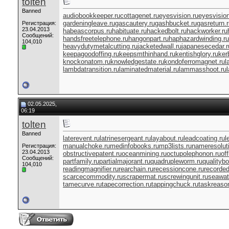
tolten
Banned
audiobookkeeper.ru
cottagenet.ru
eyesvision.ru
eyesvisio
gardeningleave.ru
gascautery.ru
gashbucket.ru
gasreturn.
Регистрация:
23.04.2013
habeascorpus.ru
habituate.ru
hackedbolt.ru
hackworker.ru
Сообщений:
handsfreetelephone.ru
hangonpart.ru
haphazardwinding.ru
104,010
heavydutymetalcutting.ru
jacketedwall.ru
japanesecedar.r
keepagoodoffing.ru
keepsmthinhand.ru
kentishglory.ru
ker
knockonatom.ru
knowledgestate.ru
kondoferromagnet.ru
l
lambdatransition.ru
laminatedmaterial.ru
lammasshoot.ru
02.05.2025,
06:19
tolten
Banned
laterevent.ru
latrinesergeant.ru
layabout.ru
leadcoating.ru
l
manualchoke.ru
medinfobooks.ru
mp3lists.ru
nameresoluti
Регистрация:
23.04.2013
obstructivepatent.ru
oceanmining.ru
octupolephonon.ru
of
Сообщений:
partfamily.ru
partialmajorant.ru
quadrupleworm.ru
qualitybo
104,010
readingmagnifier.ru
rearchain.ru
recessioncone.ru
recorde
scarcecommodity.ru
scrapermat.ru
screwingunit.ru
seawat
tamecurve.ru
tapecorrection.ru
tappingchuck.ru
taskreason