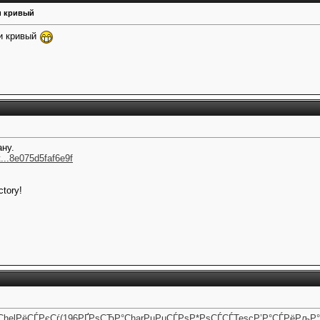
и кривый
ки кривый
ну.
...8e075d5faf6e9f
ctory!
Chel
РёСЃРєСѓ
(196
РҐРѕСЂР°
Char
РџРµСЃРѕ
Р*РѕСЃСЃ
Tesc
Р’Р°СЃРё
РљР°