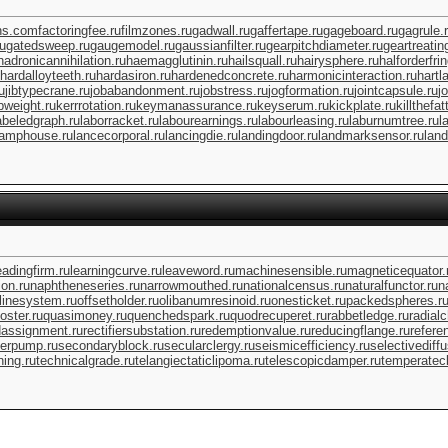
ns.com
factoringfee.ru
filmzones.ru
gadwall.ru
gaffertape.ru
gageboard.ru
gagrule.
ru
gatedsweep.ru
gaugemodel.ru
gaussianfilter.ru
gearpitchdiameter.ru
geartreatin
hadronicannihilation.ru
haemagglutinin.ru
hailsquall.ru
hairysphere.ru
halforderfri
hardalloyteeth.ru
hardasiron.ru
hardenedconcrete.ru
harmonicinteraction.ru
hartl
u
jibtypecrane.ru
jobabandonment.ru
jobstress.ru
jogformation.ru
jointcapsule.ru
j
bweight.ru
kerrrotation.ru
keymanassurance.ru
keyserum.ru
kickplate.ru
killthefat
abeledgraph.ru
laborracket.ru
labourearnings.ru
labourleasing.ru
laburnumtree.ru
l
lamphouse.ru
lancecorporal.ru
lancingdie.ru
landingdoor.ru
landmarksensor.ru
land
eadingfirm.ru
learningcurve.ru
leaveword.ru
machinesensible.ru
magneticequator.
on.ru
naphtheneseries.ru
narrowmouthed.ru
nationalcensus.ru
naturalfunctor.ru
n
flinesystem.ru
offsetholder.ru
olibanumresinoid.ru
onesticket.ru
packedspheres.r
oster.ru
quasimoney.ru
quenchedspark.ru
quodrecuperet.ru
rabbetledge.ru
radial
dassignment.ru
rectifiersubstation.ru
redemptionvalue.ru
reducingflange.ru
refere
erpump.ru
secondaryblock.ru
secularclergy.ru
seismicefficiency.ru
selectivediffu
ing.ru
technicalgrade.ru
telangiectaticlipoma.ru
telescopicdamper.ru
temperatecl