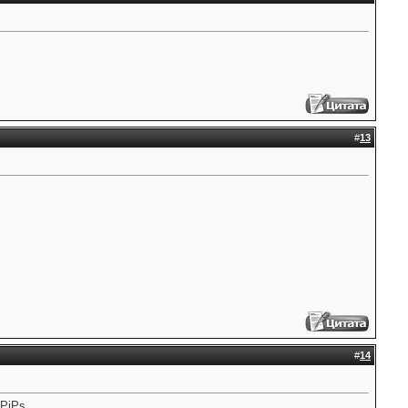
#
13
#
14
РјРѕ