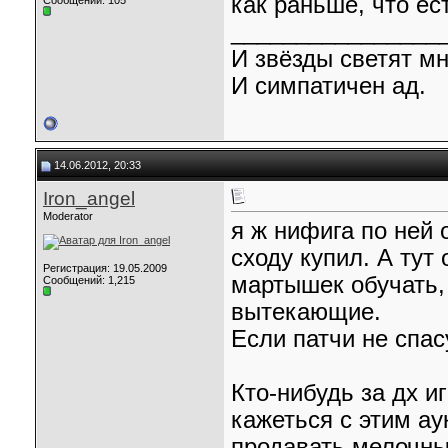
как раньше, что ест
Сообщений: 105
________________
И звёзды светят мн
И симпатичен ад.
14.06.2012, 20:33
Iron_angel
Moderator
я ж нифига по ней 
сходу купил. А тут
Регистрация: 19.05.2009
мартышек обучать, 
Сообщений: 1,215
вытекающие.
Если патчи не спасу
Кто-нибудь за дх и
кажеться с этим ау
продавать мелочны