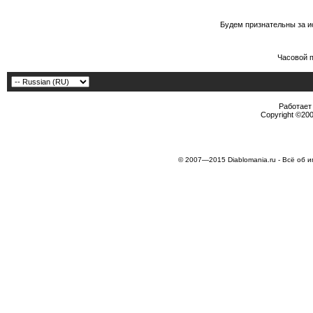
Будем признательны за и
Часовой 
Работает 
Copyright ©2000
© 2007—2015 Diablomania.ru - Всё об и