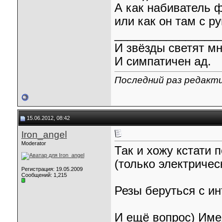
А как набиватель ф
или как он там с р
________________
И звёзды светят мн
И симпатичен ад.
Последний раз редакти
15.06.2012, 08:42
Iron_angel
Moderator
Так и хожу кстати 
(только электричес
Регистрация: 19.05.2009
Сообщений: 1,215
Резы беруться с ин
И ещё вопрос) Имея