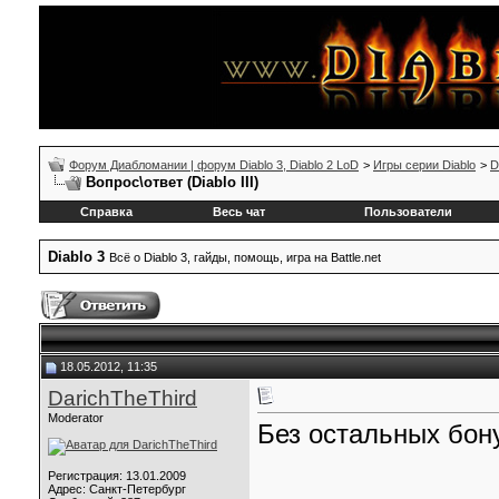
Форум Диабломании | форум Diablo 3, Diablo 2 LoD
>
Игры серии Diablo
>
D
Вопрос\ответ (Diablo III)
Справка
Весь чат
Пользователи
Diablo 3
Всё о Diablo 3, гайды, помощь, игра на Battle.net
18.05.2012, 11:35
DarichTheThird
Moderator
Без остальных бон
Регистрация: 13.01.2009
Адрес: Санкт-Петербург