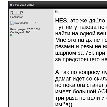
14.06.2012, 23:12
R_I_P
Conqueror
HES
, это же дябло
Тут нету такова по
Регистрация: 17.02.2010
найти на одной вещ
Сообщений: 105
Мне это на дх не 
резами и резы не н
шарпом за 75к при 
за предстоящего н
А так по вопросу л
дамаг идет со скил
но пока ога станет 
имеет большой АОЕ
три раза по цели и
имба))