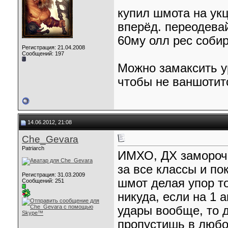
купил шмота на укц
вперёд. переодевай
60му олл рес соби
Регистрация: 21.04.2008
Сообщений: 197
Можно замаксить у
чтобы не ваншотитс
14.06.2012, 21:08
Che_Gevara
Patriarch
ИМХО, ДХ замороче
за все классы и по
Регистрация: 31.03.2009
шмот делая упор то
Сообщений: 251
никуда, если на 1 
удары вообще, то 
пропустишь в любом