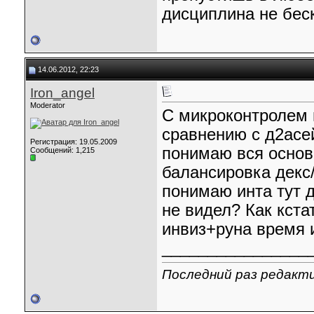
дисциплина не бес
14.06.2012, 22:23
Iron_angel
Moderator
C микроконтролем 
сравнению с д2асей
Регистрация: 19.05.2009
понимаю вся основ
Сообщений: 1,215
балансировка декс/
понимаю инта тут д
не видел? Как кст
инвиз+руна время 
________________
Последний раз редактир