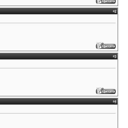
#
2
#
3
#
4