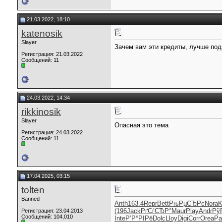
21.03.2022, 18:10
katenosik
Slayer
Зачем вам эти кредиты, лучше под
Регистрация: 21.03.2022
Сообщений: 11
24.03.2022, 14:34
rikkinosik
Slayer
Опасная это тема
Регистрация: 24.03.2022
Сообщений: 11
17.04.2025, 03:15
tolten
Banned
Anth
163.4
Repr
Bett
РњРµСЂРє
Nora
K
(196
Jack
РґСѓСЂР°
Maur
Play
Andr
Рў
Регистрация: 23.04.2013
Сообщений: 104,010
Inte
Р’Р°РІРё
Dolc
Lloy
Digi
Corr
Orea
Pa