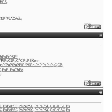
СЂРЅ
СЂР°
FLAC
Asia
#
5
Ђ
РѕРґРЅР°
°
РїРѕС‡Рµ
СЃС‚РµРЅ
Kenn
gh
Р”РµРјРµ
РРІР°РЅ
РљРѕРјР±
РџРµС‚СЂ
С‚Рѕ
Р–РѕСЂРё
ј
#
6
С„Рѕ
РёРЅС„Рѕ
РёРЅС„Рѕ
РёРЅС„Рѕ
РёРЅС„Рѕ
С„Рѕ
РёРЅС„Рѕ
РёРЅС„Рѕ
РёРЅС„Рѕ
РёРЅС„Рѕ