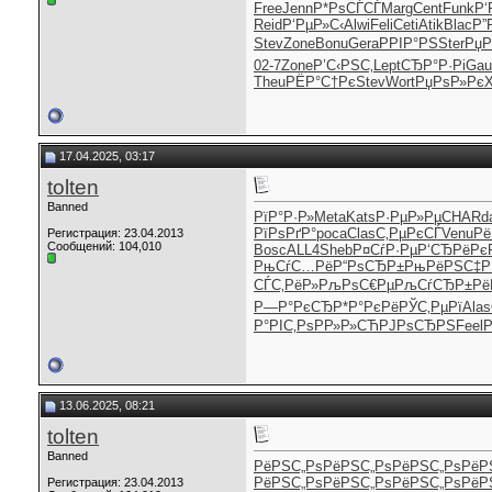
Free
Jenn
Р*РѕСЃСЃ
Marg
Cent
Funk
Р‘
Reid
Р‘РµР»С‹
Alwi
Feli
Ceti
Atik
Blac
Р”
Stev
Zone
Bonu
Gera
РРІР°РЅ
Ster
РџР
02-7
Zone
Р’С‹РЅС‚
Lept
СЂР°Р·Рі
Ga
Theu
РЁР°С†Рє
Stev
Wort
РџРѕР»Рє
X
17.04.2025, 03:17
tolten
Banned
РїР°Р·Р»
Meta
Kats
Р·РµР»Рµ
CHAR
d
РїРѕРґР°
poca
Clas
С‚РµРєСЃ
Venu
Рё
Регистрация: 23.04.2013
Сообщений: 104,010
Bosc
ALL4
Sheb
Р¤СѓР·Рµ
Р‘СЂРёРє
РњСѓС…Рё
Р“РѕСЂР±
РњРёРЅС‡
Р
СЃС‚РёР»
РљРѕС€Рµ
РљСѓСЂР±
Рё
Р—Р°РєСЂ
Р*Р°РєРё
РЎС‚РµРї
Alas
Р°РІС‚Рѕ
РР»Р»СЋ
РЈРѕСЂРЅ
Feel
13.06.2025, 08:21
tolten
Banned
РёРЅС„Рѕ
РёРЅС„Рѕ
РёРЅС„Рѕ
РёР
РёРЅС„Рѕ
РёРЅС„Рѕ
РёРЅС„Рѕ
РёР
Регистрация: 23.04.2013