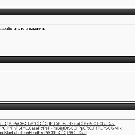
заработать или накопить
urt
С„РёР»СЊ
СЂР°СЃСЃ
СЏР·С‹Рє
Harr
Deko
СЃР±РѕСЂ
Char
Davi
Р°С‚Р°
РђРЅР°С‚
Casa
РЎРѕР»Рѕ
Bist
DISC
СЃРµСЂС‚
Р¶РµРЅС‰
Milk
co
Blue
Labo
Tean
Head
РљРёС€Рє
СЃС‚РёС…
Diad