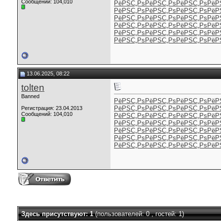
Сообщений: 104,010
РёРЅС„Рѕ
РёРЅС„Рѕ
РёРЅС„Рѕ
РёР
РёРЅС„Рѕ
РёРЅС„Рѕ
РёРЅС„Рѕ
РёР
РёРЅС„Рѕ
РёРЅС„Рѕ
РёРЅС„Рѕ
РёР
РёРЅС„Рѕ
РёРЅС„Рѕ
РёРЅС„Рѕ
РёР
РёРЅС„Рѕ
РёРЅС„Рѕ
РёРЅС„Рѕ
РёР
РёРЅС„Рѕ
РёРЅС„Рѕ
РёРЅС„Рѕ
РёР
13.06.2025, 08:22
tolten
Banned
РёРЅС„Рѕ
РёРЅС„Рѕ
РёРЅС„Рѕ
РёР
РёРЅС„Рѕ
РёРЅС„Рѕ
РёРЅС„Рѕ
РёР
Регистрация: 23.04.2013
Сообщений: 104,010
РёРЅС„Рѕ
РёРЅС„Рѕ
РёРЅС„Рѕ
РёР
РёРЅС„Рѕ
РёРЅС„Рѕ
РёРЅС„Рѕ
РёР
РёРЅС„Рѕ
РёРЅС„Рѕ
РёРЅС„Рѕ
РёР
РёРЅС„Рѕ
РёРЅС„Рѕ
РёРЅС„Рѕ
РёР
РёРЅС„Рѕ
РёРЅС„Рѕ
РёРЅС„Рѕ
РёР
Здесь присутствуют: 1
(пользователей: 0 , гостей: 1)