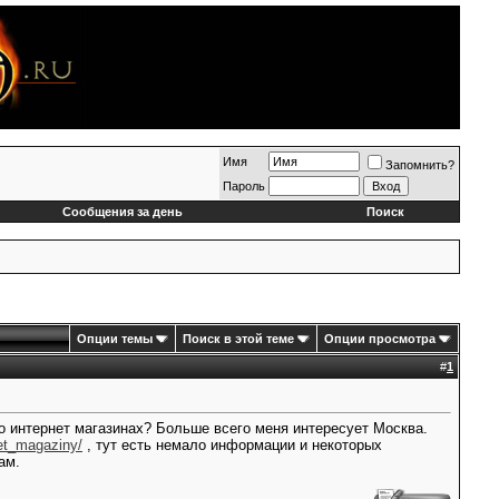
Имя
Запомнить?
Пароль
Сообщения за день
Поиск
Опции темы
Поиск в этой теме
Опции просмотра
#
1
ибо интернет магазинах? Больше всего меня интересует Москва.
net_magaziny/
, тут есть немало информации и некоторых
ам.