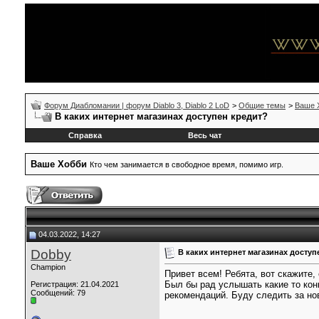
Форум Диабломании | форум Diablo 3, Diablo 2 LoD
>
Общие темы
>
Ваше 
В каких интернет магазинах доступен кредит?
Справка
Весь чат
Ваше Xобби
Кто чем занимается в свободное время, помимо игр.
04.03.2022, 14:27
Dobby
В каких интернет магазинах доступ
Champion
Привет всем! Ребята, вот скажите,
Был бы рад услышать какие то кон
Регистрация: 21.04.2021
Сообщений: 79
рекомендаций. Буду следить за но