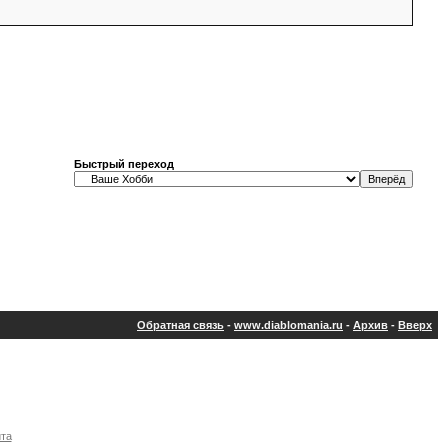
Быстрый переход
Обратная связь
-
www.diablomania.ru
-
Архив
-
Вверх
йта