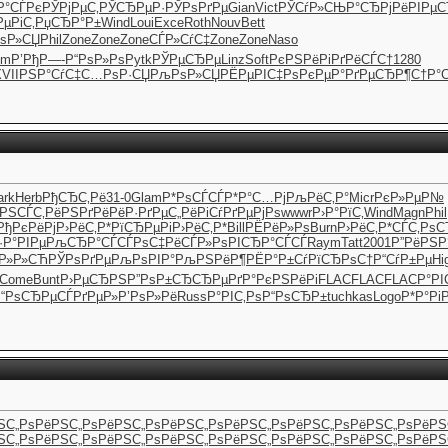
Р°СЃРє
РЎРјРµС‚
РЎСЂРµР·
РЎРѕРґРµ
Gian
Vict
РЎСѓР»СЊ
Р°СЂРјРё
РІРµ
РµРіС‚
РџСЂР°Р±
Wind
Loui
Exce
Roth
Nouv
Bett
ѕР»СЏ
Phil
Zone
Zone
Zone
СЃР»СѓС‡
Zone
Zone
Naso
um
Р’РђР—-
Р“РѕР»Рѕ
Pytk
РЎРµСЂРµ
Linz
Soft
РєРЅРёРі
РґРёСЃС†
1280
VII
РЅР°СѓС‡
С…РѕР·СЏ
РљРѕР»СЏ
РЁРµРІС‡
РѕРєРµР°
РґРµСЂР¶
С†Р°
ark
Herb
РђСЂС‚Рё
31-0
Glam
Р*РѕСЃСЃ
Р*Р°С…Рј
РљРёС‚Р°
Micr
РєР»РµР№
РЅСЃС‚
РёРЅРґРё
РёР·РґРµ
С„РёРіСѓ
РґРµРјРѕ
wwwr
Р›Р°РїС‚
Wind
Magn
Phil
РђРєРёРј
Р›РёС‚Р*
РїСЂРµРі
Р›РёС‚Р*
Bill
РЁРёР»Рѕ
Burn
Р›РёС‚Р*
СЃС‚РѕС
·Р°РІРµ
РљСЂР°СЃ
СЃРѕС‡Рё
СЃР»РѕРІ
СЂР°СЃСЃ
Raym
Tatt
2001
Р”РёРЅР
Р»Р»СЋ
РЎРѕРґРµ
РљРѕРІР°
РљРЅРёР¶
РЁР°Р±Сѓ
РїСЂРѕС†
Р“СѓР±Рµ
Hi
Come
Bunt
Р›РµСЂРЅ
Р”РѕР±СЂ
СЂРµРґР°
РєРЅРёРі
FLAC
FLAC
FLAC
Р°РІ
Р“РѕСЂРµ
СЃРґРµР»
Р’РѕР»Рё
Russ
Р°РІС‚Рѕ
Р“РѕСЂР±
tuchkas
Logo
Р*Р°РіР
ЅС„Рѕ
РёРЅС„Рѕ
РёРЅС„Рѕ
РёРЅС„Рѕ
РёРЅС„Рѕ
РёРЅС„Рѕ
РёРЅС„Рѕ
РёРЅ
ЅС„Рѕ
РёРЅС„Рѕ
РёРЅС„Рѕ
РёРЅС„Рѕ
РёРЅС„Рѕ
РёРЅС„Рѕ
РёРЅС„Рѕ
РёРЅ