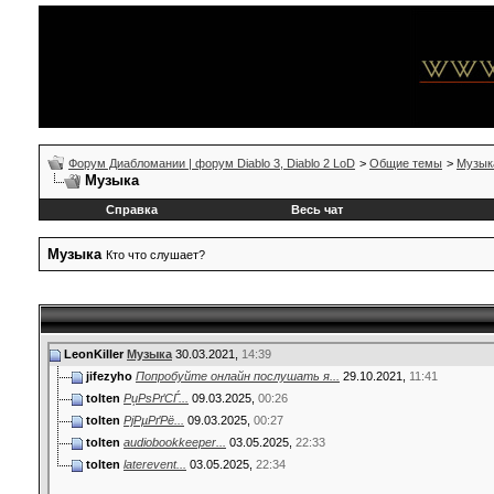
Форум Диабломании | форум Diablo 3, Diablo 2 LoD
>
Общие темы
>
Музык
Музыка
Справка
Весь чат
Музыка
Кто что слушает?
LeonKiller
Музыка
30.03.2021,
14:39
jifezyho
Попробуйте онлайн послушать я...
29.10.2021,
11:41
tolten
РџРѕРґСЃ...
09.03.2025,
00:26
tolten
РјРµРґРё...
09.03.2025,
00:27
tolten
audiobookkeeper...
03.05.2025,
22:33
tolten
laterevent...
03.05.2025,
22:34