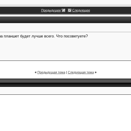
Предыдущее
Следующее
на планшет будет лучше всего. Что посоветуете?
«
Предыдущая тема
|
Следующая тема
»