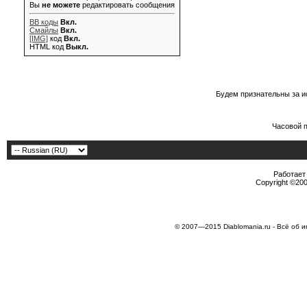
Вы
не можете
редактировать сообщения
BB коды
Вкл.
Смайлы
Вкл.
[IMG]
код
Вкл.
HTML код
Выкл.
Будем признательны за и
Часовой 
Работает 
Copyright ©2000
© 2007—2015 Diablomania.ru - Всё об и