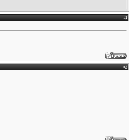
#
1
#
2