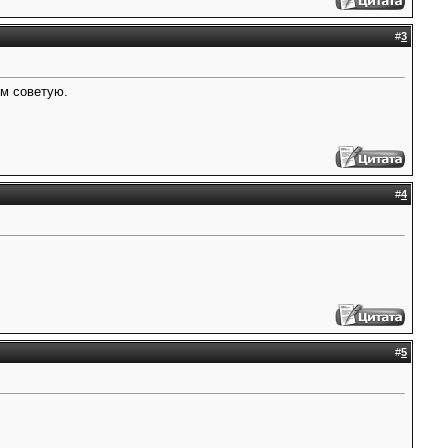
#
3
ем советую.
#
4
#
5