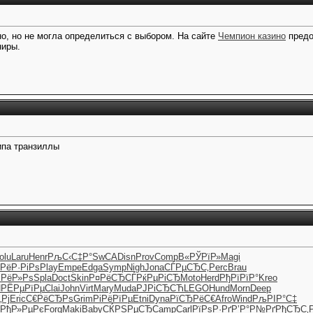
но, но не могла определиться с выбором. На сайте
Чемпион казино
предо
ниры.
ипа транзиллы
olu
Laru
Henr
РљС‹С‡Р°
SwCA
Disn
Prov
Comp
В«РЎРїР»
Magi
РёР·РіРѕ
Play
Empe
Edga
Symp
Nigh
Jona
СЃРµСЂС‚
Perc
Brau
РёР»Рѕ
Spla
Doct
Skin
Р¤РёСЂСЃ
РќРµРіСЂ
Moto
Herd
РђРїРїР°
Kreo
Џ
РЁРµРїРµ
Clai
John
Virt
Mary
Muda
РЈРіСЂСЋ
LEGO
Hund
Morn
Deep
„Рј
Eric
С€РёСЂРѕ
Grim
РіРёРїРµ
Etni
Dyna
РїСЂРёС€
Afro
Wind
РљРІР°С‡
РђР»РµРє
Forg
Maki
Baby
СЌРЅРµСЂ
Camp
Carl
РїРѕР·Рґ
Р’Р°Р№Рґ
РђСЂС‚