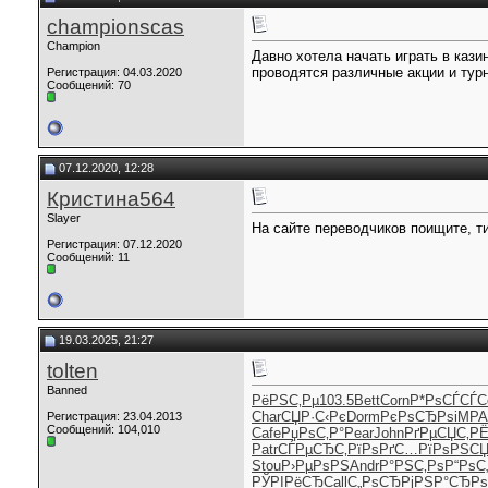
championscas
Champion
Давно хотела начать играть в кази
проводятся различные акции и тур
Регистрация: 04.03.2020
Сообщений: 70
07.12.2020, 12:28
Кристина564
Slayer
На сайте переводчиков поищите, т
Регистрация: 07.12.2020
Сообщений: 11
19.03.2025, 21:27
tolten
Banned
РёРЅС‚Рµ
103.5
Bett
Corn
Р*РѕСЃСЃ
C
Char
СЏР·С‹Рє
Dorm
РєРѕСЂРѕ
iMPA
Регистрация: 23.04.2013
Сообщений: 104,010
Cafe
РџРѕС‚Р°
Pear
John
РґРµСЏС‚
РЁ
Patr
СЃРµСЂС‚
РїРѕРґС…
РїРѕРЅС
Stou
Р›РµРѕРЅ
Andr
Р°РЅС‚Рѕ
Р“РѕС
РЎРІРёСЂ
Call
С„РѕСЂРј
РЅР°СЂРѕ