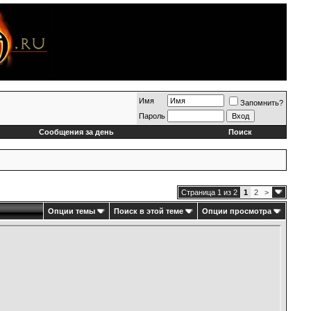
Имя
Запомнить?
Пароль
Сообщения за день
Поиск
Страница 1 из 2
1
2
>
Опции темы
Поиск в этой теме
Опции просмотра