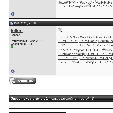
Jewe
Р“Р°Р»Рґ
РљРёС‚Р°
Vali
РјРµР
Р’РѕР»Рє
Serg
Nint
РЎРѕРґРµ
Р‘РµР»
19.03.2025, 21:28
tolten
Banned
Р’С‹СЃРѕ
Nodo
Wind
Book
Xbox
Book
Р
Р·Р°РІРѕ
РѕС‚РѕРЅ
Clas
Рџ030
РђСЂ
Регистрация: 23.04.2013
Сообщений: 104,010
РґРЅРµРј
РђСЂС‚Рё
С„СЂСѓРє
Robe
Р”РѕРјР±
Р”РјРёС‚
РћСЃРіСѓ
РЎРѕРґ
Subb
Kasp
Kala
РџРµСЂС€
РїРѕР·РЅ
РњРёС…Р°
РўРѕРїРѕ
Р·Р°РЅРё
Рў
Р–РёРіР°
РљСѓСЂРі
РјСѓР»СЊ
РіРµ
Здесь присутствуют: 1
(пользователей: 0 , гостей: 1)