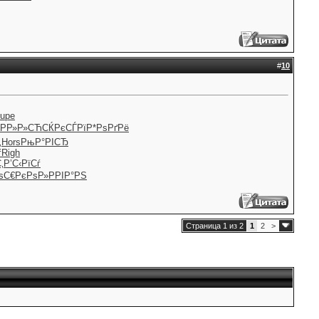
#
10
upe
РР»Р»СЋ
СЌРєСЃРї
Р*РѕРґРё
‚
Hors
РњР°РІСЂ
ѓ
Righ
‚
Р’С‹РїСѓ
s
С€РєРѕР»
РРІР°РЅ
Страница 1 из 2
1
2
>