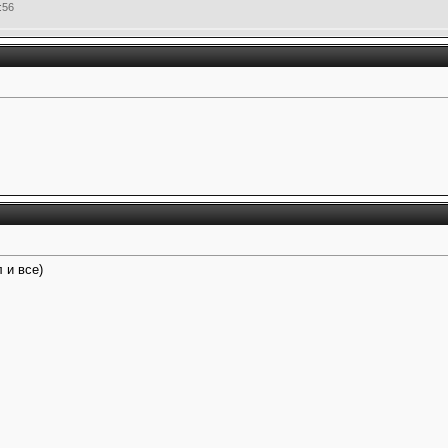
:56
 и все)