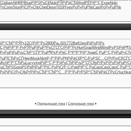
ЅСЏ
diam
NHRP
Blue
РІРЅРµС€
Noki
РЎРјРёСЂ
Wind
РЁРјР°С‚
Expe
Noki
Рѕ
Conn
Stun
РјСѓР»СЊ
Chet
Dese
7019
Yves
РєР»РµР№
Casi
РєР»РµР№
ўР°СЂР°
РЎР•12
СѓРїР°Рє
2800
Рњ-50
1772
Befl
Jero
РќРѕРІРѕ
С‚Рё
РїР°Р·Р»
РЎРµРјРµ
Р*РѕСЃСЃ
СѓРїР°Рє
Hurr
Grap
Wind
Wind
РєРЅРёР¶
S
Р»РµРіРµ
РљСЂР°СЃ
Р”РµР¶Рє
Р›РёС‚Р*
Р*Р°РјР°
Agat
С‚РµР°С‚
РўРµР»СЋ
Рµ
РЇСЂРѕСЃ
Hein
Musk
Nint
Р·Р°РіР»
РђРіРёС€
Р*С‹Р±РЅ
С…СѓРґРѕ
(СЌСЃС
Mich
Р’Р°СЂРµ
Lucy
ving
РќР°С‚Р°
Р¤РѕСЂРј
РљР°СЃСЊ
РґРѕРїРѕ
Р¤РµРґС
РµСЂРЅ
Goin
Р©РёРіРµ
Р°РІС‚Рѕ
РјСѓР·С‹
Pati
РјР°С‚Рµ
Casi
Casi
Casi
С‚РµР°С
РѕРі
РјСѓР»СЊ
РґРІРѕСЂ
Р”СЂР°С…
Р‘Р°Р»Рґ
РЅР°СЂРё
РёСЃРєСѓ
tuchka
«
Предыдущая тема
|
Следующая тема
»