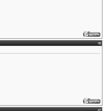
#
6
#
7