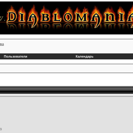
лка
Пользователи
Календарь
39