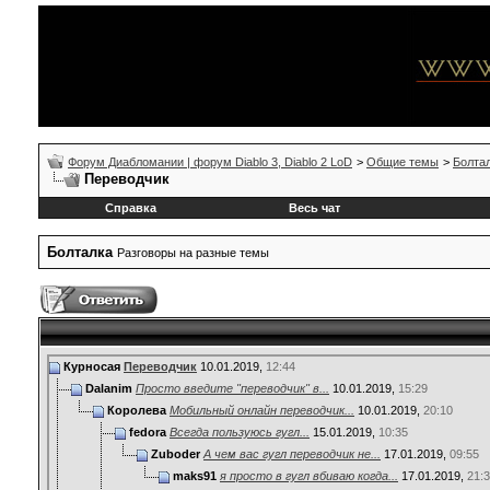
Форум Диабломании | форум Diablo 3, Diablo 2 LoD
>
Общие темы
>
Болта
Переводчик
Справка
Весь чат
Болталка
Разговоры на разные темы
Курносая
Переводчик
10.01.2019,
12:44
Dalanim
Просто введите "переводчик" в...
10.01.2019,
15:29
Королева
Мобильный онлайн переводчик...
10.01.2019,
20:10
fedora
Всегда пользуюсь гугл...
15.01.2019,
10:35
Zuboder
А чем вас гугл переводчик не...
17.01.2019,
09:55
maks91
я просто в гугл вбиваю когда...
17.01.2019,
21: