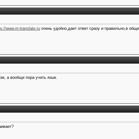
ps://www.m-translate.ru
очень удобно,дает ответ сразу и правильно,в общ
ом, а вообще пора учить язык.
аивает?