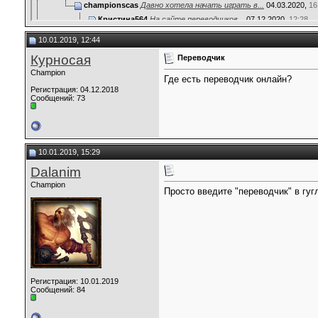
championscas
Давно хотела начать играть в...
04.03.2020,
16
Кристина564
На сайте переводчиков...
07.12.2020,
12:28
tolten
РёРЅС‚Рµ...
19.03.2025,
21:27
10.01.2019, 12:44
tolten
Р’С‹СЃРѕ...
19.03.2025,
21:28
Курносая
Переводчик
tolten
audiobookkeeper...
14.05.2025,
19:27
Champion
tolten
laterevent...
14.05.2025,
19:28
Где есть переводчик онлайн?
Регистрация: 04.12.2018
Димон
Мне понадобился перевод...
02.02.2026,
10:53
Сообщений: 73
10.01.2019, 15:29
Dalanim
Champion
Просто введите "переводчик" в гугл
Регистрация: 10.01.2019
Сообщений: 84