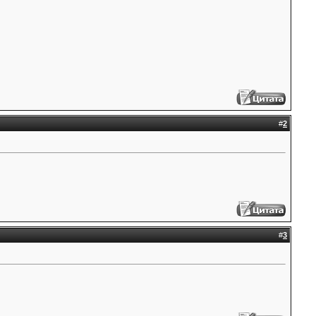
#
2
#
3