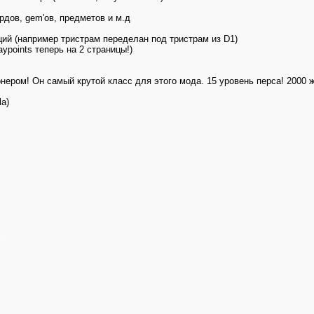
ордов, gem'ов, предметов и м.д
ций (например тристрам переделан под тристрам из D1)
ypoints теперь на 2 страницы!)
онером! Он самый крутой класс для этого мода. 15 уровень перса! 2000
la)