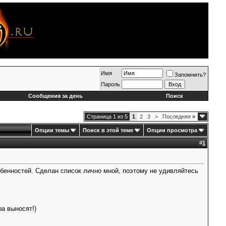
Имя
Запомнить?
Пароль
Сообщения за день
Поиск
Страница 1 из 5
1
2
3
>
Последняя
»
Опции темы
Поиск в этой теме
Опции просмотра
#
1
обенностей. Сделан список лично мной, поэтому не удивляйтесь
ра выносят!)