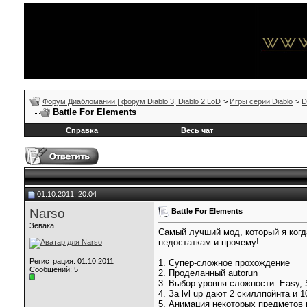
Форум Диабломании | форум Diablo 3, Diablo 2 LoD
>
Игры серии Diablo
>
D
Battle For Elements
Справка
Весь чат
01.10.2011, 20:04
Narso
Battle For Elements
Зевака
Самый лучший мод, который я когд
недостаткам и прочему!
Регистрация: 01.10.2011
1. Супер-сложное прохождение
Сообщений: 5
2. Проделанный autorun
3. Выбор уровня сложности: Easy, 
4. За lvl up дают 2 скиллпойнта и 
5. Анимация некоторых предметов в