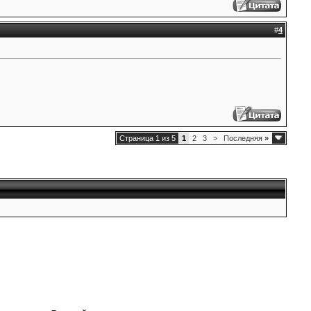
#
4
Страница 1 из 5
1
2
3
>
Последняя
»