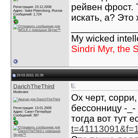
рейвен фрост.
Регистрация: 23.12.2008
Адрес: Saint-Petersburg, Russia
Сообщений: 1,724
искать, а? Это
____________
My wicked intelle
Sindri Myr, the 
29.03.2010, 01:39
DarichTheThird
Moderator
Ох черт, сорри
бессонницу -_-
Регистрация: 13.01.2009
Адрес: Санкт-Петербург
Сообщений: 387
тогда вот тут е
t=41113091&f=