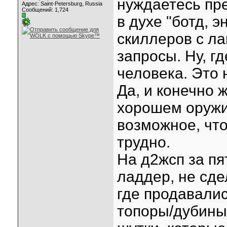
нуждаетесь пр
Адрес: Saint-Petersburg, Russia
Сообщений: 1,724
в духе "ботд, э
скиллеров с л
запросы. Ну, гд
человека. Это 
Да, и конечно ж
хорошем оружи
возможное, что
трудно.
На д2жсп за пя
ладдер, не сд
где продавали
топоры/дубины