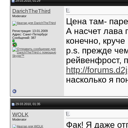
29.03.2010, 01:29
DarichTheThird
Moderator
Цена там- паре
А насчет лава 
Регистрация: 13.01.2009
Адрес: Санкт-Петербург
Сообщений: 387
конечно, круче 
p.s. прежде че
рейвенфрост, п
http://forums.d
насколько я по
29.03.2010, 01:35
WOLK
Moderator
Фак! Я даже от