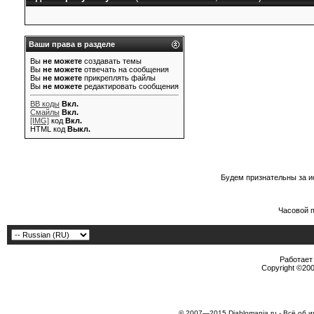
Ваши права в разделе
Вы
не можете
создавать темы
Вы
не можете
отвечать на сообщения
Вы
не можете
прикреплять файлы
Вы
не можете
редактировать сообщения
BB коды
Вкл.
Смайлы
Вкл.
[IMG]
код
Вкл.
HTML код
Выкл.
Будем признательны за и
Часовой 
Работает 
Copyright ©2000
© 2007—2015 Diablomania.ru - Всё об и