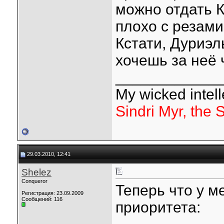
можно отдать К
плохо с резами
Кстати, Дуриэл
хочешь за неё 
____________
My wicked intelle
Sindri Myr, the 
29.03.2010, 12:41
Shelez
Conqueror
Теперь что у м
Регистрация: 23.09.2009
Сообщений: 116
приоритета: