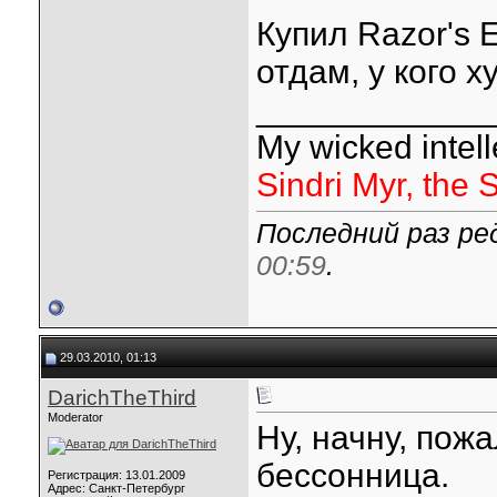
Купил Razor's 
отдам, у кого х
____________
My wicked intelle
Sindri Myr, the 
Последний раз ре
00:59
.
29.03.2010, 01:13
DarichTheThird
Moderator
Ну, начну, пож
бессонница.
Регистрация: 13.01.2009
Адрес: Санкт-Петербург