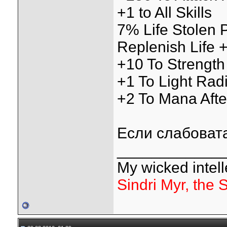
+1 to All Skills
7% Life Stolen P
Replenish Life 
+10 To Strength
+1 To Light Rad
+2 To Mana Afte
Если слабовата,
____________
My wicked intelle
Sindri Myr, the 