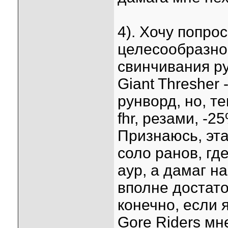
4). Хочу попро
целесообразно
свинчивания ру
Giant Thresher
рунворд, но, т
fhr, резами, -2
Признаюсь, эт
соло ранов, гд
аур, а дамаг н
вполне достато
конечно, если 
Gore Riders мн