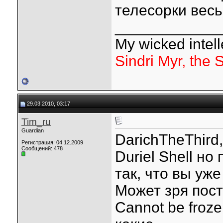
телесорки весь
____________
My wicked intelle
Sindri Myr, the 
29.03.2010, 03:17
Tim_ru
Guardian
DarichTheThird
Регистрация: 04.12.2009
Сообщений: 478
Duriel Shell но
так, что вы уж
Может зря пос
Сannot be froze