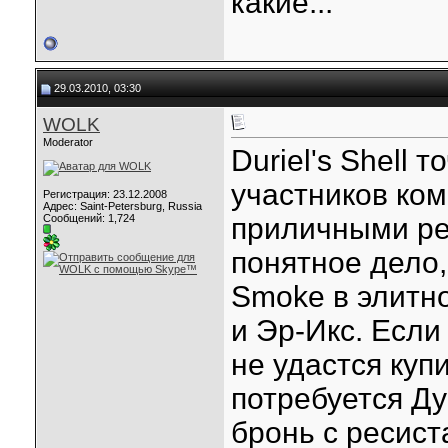
какие...
29.03.2010, 03:30
WOLK
Moderator
Duriel's Shell 
участников ко
Регистрация: 23.12.2008
Адрес: Saint-Petersburg, Russia
Сообщений: 1,724
приличными ре
понятное дело,
Smoke в элитн
и Эр-Икс. Если
не удастся куп
потребуется Ду
бронь с ресист