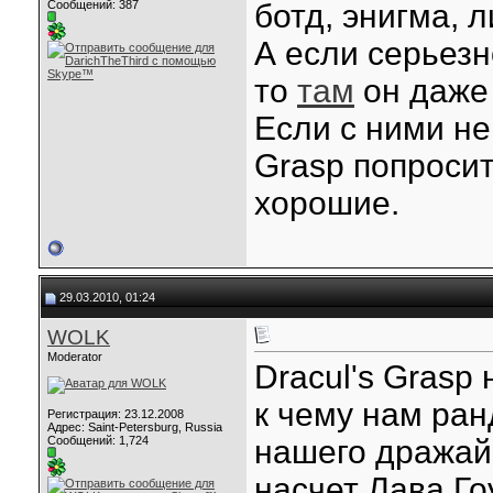
Сообщений: 387
ботд, энигма, л
А если серьезн
то
там
он даже 
Если с ними не 
Grasp попросит
хорошие.
29.03.2010, 01:24
WOLK
Moderator
Dracul's Grasp 
к чему нам ра
Регистрация: 23.12.2008
Адрес: Saint-Petersburg, Russia
Сообщений: 1,724
нашего дражай
насчет Лава Го