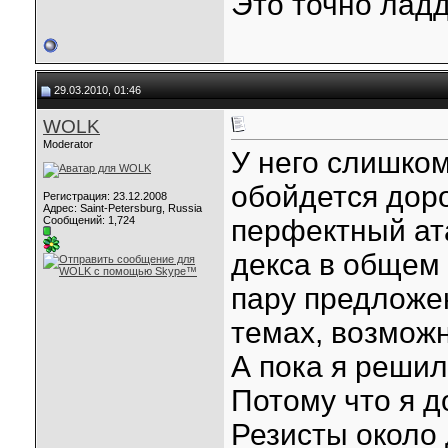
Это точно ладд
29.03.2010, 01:46
WOLK
Moderator
У него слишком
обойдется доро
Регистрация: 23.12.2008
Адрес: Saint-Petersburg, Russia
Сообщений: 1,724
перфектный ата
декса в общем 
пару предложе
темах, возможн
А пока я решил
Потому что я д
Резисты около 