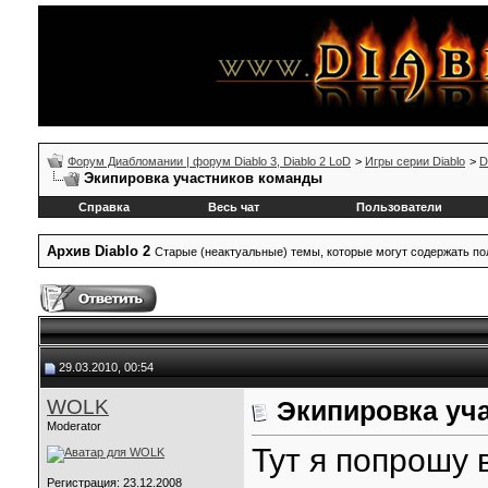
Форум Диабломании | форум Diablo 3, Diablo 2 LoD
>
Игры серии Diablo
>
D
Экипировка участников команды
Справка
Весь чат
Пользователи
Архив Diablo 2
Старые (неактуальные) темы, которые могут содержать 
29.03.2010, 00:54
WOLK
Экипировка уч
Moderator
Тут я попрошу 
Регистрация: 23.12.2008