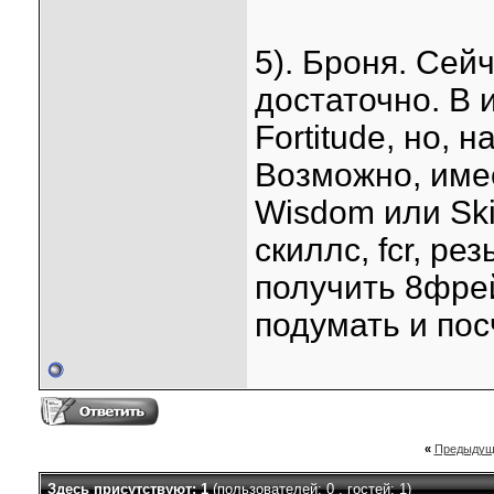
5). Броня. Сей
достаточно. В
Fortitude, но, 
Возможно, име
Wisdom или Skin
скиллс, fcr, ре
получить 8фре
подумать и пос
«
Предыдущ
Здесь присутствуют: 1
(пользователей: 0 , гостей: 1)