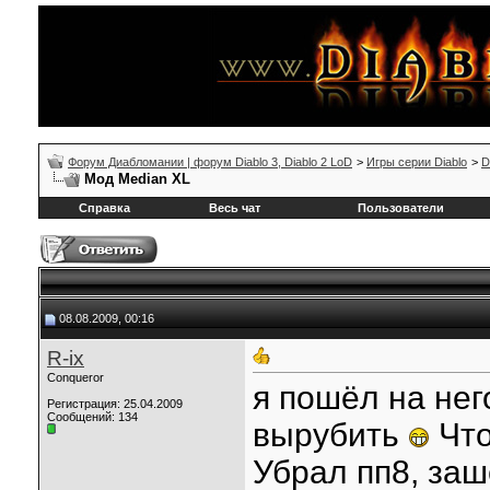
Форум Диабломании | форум Diablo 3, Diablo 2 LoD
>
Игры серии Diablo
>
D
Мод Median XL
Справка
Весь чат
Пользователи
08.08.2009, 00:16
R-ix
Conqueror
я пошёл на нег
Регистрация: 25.04.2009
Сообщений: 134
вырубить
Что
Убрал пп8, заш