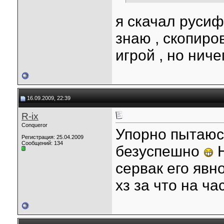
я скачал русифи
знаю , скопиров
игрой , но нич
16.09.2009, 22:39
R-ix
Conqueror
Упорно пытаюс
Регистрация: 25.04.2009
Сообщений: 134
безуспешно
Н
сервак его явно
хз за что на час