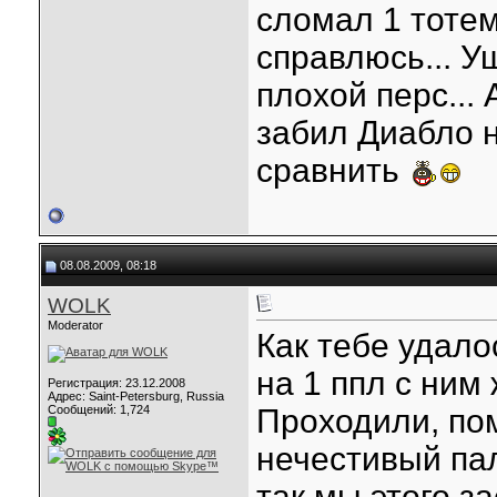
сломал 1 тотем
справлюсь... У
плохой перс... 
забил Диабло н
сравнить
08.08.2009, 08:18
WOLK
Moderator
Как тебе удало
на 1 ппл с ним
Регистрация: 23.12.2008
Адрес: Saint-Petersburg, Russia
Сообщений: 1,724
Проходили, пом
нечестивый пал
так мы этого з