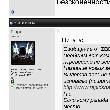
безсконечност
27.08.2009, 18:13
Flopi
Patriarch
Цитата:
Сообщение от
ZB
Вообщем вот ком
переведено не все
Название новых в
Регистрация: 05.07.2009
Адрес: Челябинск
Вылетов пока не 
Сообщений: 227
исправлю (пишите
http://www.rapidsh
П.с.
Если кому репида
место.