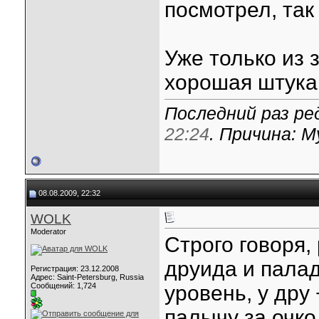
посмотрел, так
Уже только из з
хорошая штука 
Последний раз ре
22:24
. Причина: 
08.08.2009, 22:32
WOLK
Moderator
Строго говоря,
друида и палад
Регистрация: 23.12.2008
Адрес: Saint-Petersburg, Russia
Сообщений: 1,724
уровень, у дру
палычу за очко