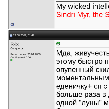
My wicked intelle
Sindri Myr, the 
27.08.2009, 01:42
R-ix
Conqueror
Мда, живучесть 
Регистрация: 25.04.2009
Сообщений: 134
этому быстро п
опупенный скил
моментальным р
еденичку+ сп с
больше раза в д
одной "луны" 