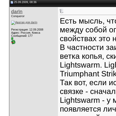
25.09.2009, 08:36
darїn
Conqueror
Есть мысль, ч
между собой о
Регистрация: 12.09.2008
Адрес: Россия, Комса
Сообщений: 177
свойствах это 
В частности за
ветка копья, ск
Lightswarm. Li
Triumphant Stri
Так вот, если и
связке - сначал
Lightswarm - у
появляется лич