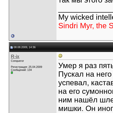
____________
My wicked intelle
Sindri Myr, the 
08.08.2009, 14:36
R-ix
Conqueror
Умер я раз пят
Регистрация: 25.04.2009
Сообщений: 134
Пускал на него
успевал, каста
на его сумонно
ним нашёл шле
мишки. Он иног