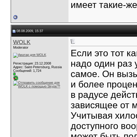
имеет такие-же
08.08.2009, 15:37
WOLK
Moderator
Если это тот к
надо один раз 
Регистрация: 23.12.2008
Адрес: Saint-Petersburg, Russia
Сообщений: 1,724
самое. Он выз
и более процен
в радусе дейс
зависящее от 
Учитывая хило
доступного воо
может быть по