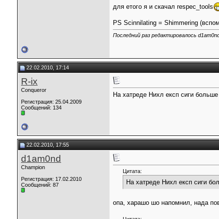
для етого я и скачал respec_tools
PS Scinnilating = Shimmering (всп
Последний раз редактировалось d1am0nd,
22.02.2010, 17:14
R-ix
Conqueror
На хатреде Нихл експ сиги больше 
Регистрация: 25.04.2009
Сообщений: 134
22.02.2010, 17:55
d1am0nd
Champion
Цитата:
Регистрация: 17.02.2010
На хатреде Нихл експ сиги бо
Сообщений: 87
опа, харашо шо напомнил, нада по