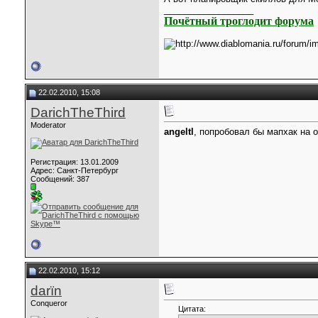
__________________
Почётный троглодит форума
22.02.2010, 15:08
DarichTheThird
Moderator
angeltl
, попробовал бы мапхак на 
Регистрация: 13.01.2009
Адрес: Санкт-Петербург
Сообщений: 387
22.02.2010, 15:12
darїn
Conqueror
Цитата: