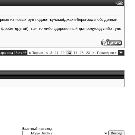
#
130
первые из новых рун подают кучами(джахи-беры-зоды обыденная
й фрейм-другой), такчто либо здоровенный дмг-редусед либо тупо
траница 13 из 46
«
Первая
<
3
11
12
13
14
15
23
>
Последняя
»
Быстрый переход