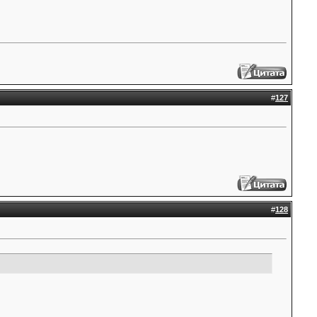
#
127
#
128