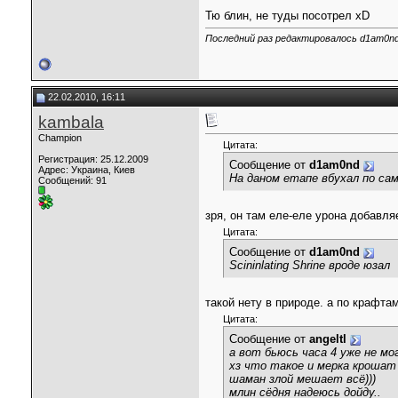
Тю блин, не туды посотрел xD
Последний раз редактировалось d1am0nd,
22.02.2010, 16:11
kambala
Champion
Цитата:
Регистрация: 25.12.2009
Сообщение от
d1am0nd
Адрес: Украина, Киев
На даном етапе вбухал по са
Сообщений: 91
зря, он там еле-еле урона добавля
Цитата:
Сообщение от
d1am0nd
Scininlating Shrine вроде юзал
такой нету в природе. а по крафта
Цитата:
Сообщение от
angeltl
а вот бьюсь часа 4 уже не мо
хз что такое и мерка крошат и
шаман злой мешает всё)))
млин сёдня надеюсь дойду..