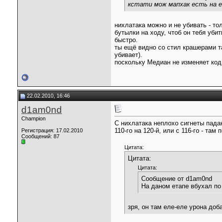
кстати мож мапхак есть на 
нихлатака можно и не убивать - то
бутылки на ходу, чтоб он тебя уби
быстро.
ты ещё видно со стил крашерами та
убивает).
поскольку Медиан не изменяет код
22.02.2010, 16:46
d1am0nd
Champion
С нихлатака неплохо сигнеты падаю
110-го на 120-й, или с 116-го - та
Регистрация: 17.02.2010
Сообщений: 87
Цитата:
Цитата:
Цитата:
Сообщение от d1am0nd
На даном етапе вбухал по
зря, он там еле-еле урона доб