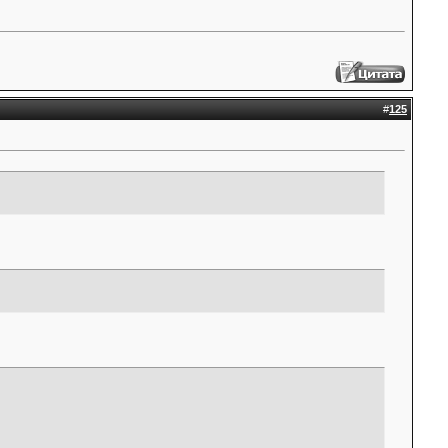
#
125