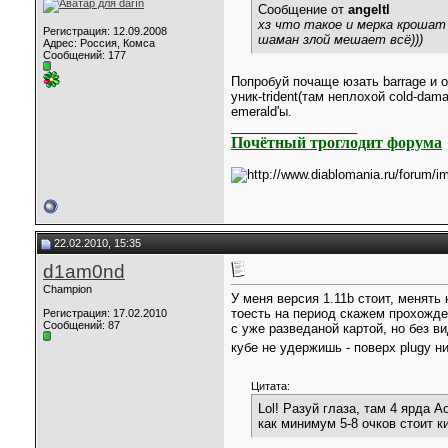
Сообщение от
angeltl
хз что такое и мерка крошат и
Регистрация: 12.09.2008
шаман злой мешает всё)))
Адрес: Россия, Комса
Сообщений: 177
Попробуй почаще юзать barrage и 
уник-trident(там неплохой cold-dam
emerald'ы.
__________________
Почётный троглодит форума
22.02.2010, 15:35
d1am0nd
Champion
У меня версия 1.11b стоит, менять
тоесть на период скажем прохожде
Регистрация: 17.02.2010
Сообщений: 87
с уже разведаной картой, но без 
кубе не удержишь - поверх plugy н
Цитата:
Lol! Разуй глаза, там 4 ярда А
как минимум 5-8 очков стоит ки