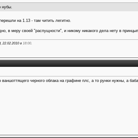
о нубы.
перешли на 1.13 - там читить легитно.
но, в меру своей "распущности", и никому никакого дела нету в принцып
 22.02.2010 в
18:00
.
 ваншоттящего черного облака на графине плс, а то рунки нужны, а баб