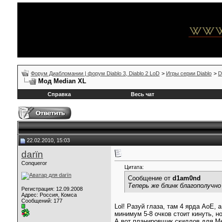
Форум Диабломании | форум Diablo 3, Diablo 2 LoD
>
Игры серии Diablo
>
D
Мод Median XL
Справка
Весь чат
22.02.2010, 15:03
darїn
Conqueror
Цитата:
Сообщение от
d1am0nd
Теперь же блинк благополучн
Регистрация: 12.09.2008
Адрес: Россия, Комса
Сообщений: 177
Lol! Разуй глаза, там 4 ярда АоЕ, 
минимум 5-8 очков стоит кинуть, но
А вот планировщик скиллов для 