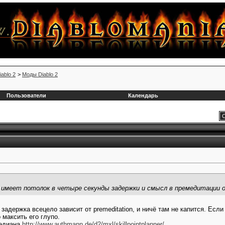
iablo 2
>
Моды Diablo 2
Пользователи
Календарь
С
о имеет потолок в четыре секунды задержки и смысл в премедитации 
а задержка всецело зависит от premeditation, и ничё там не капится. Если
 максить его глупо.
Медиана
http://www.authmann.de/d2/mxl/skillpointplanner/