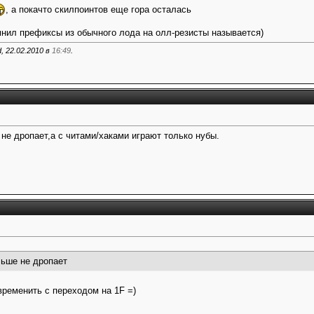
, а покачто скилпоинтов еще гора осталась
омнил префиксы из обычного лода на олл-резисты называется)
 22.02.2010 в
16:49
.
не дропает,а с читами/хаками играют только нубы.
льше не дропает
временить с переходом на 1F =)