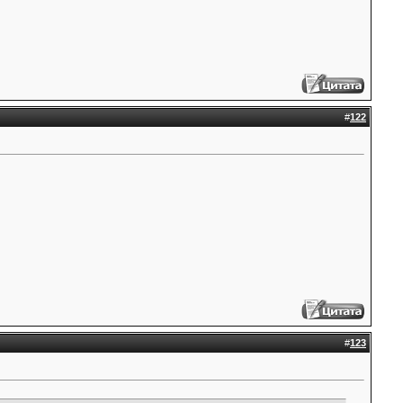
#
122
#
123