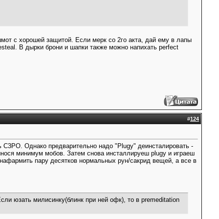
мот с хорошей защитой. Если мерк со 2го акта, дай ему в лапы
festeal. В дырки брони и шапки также можно напихать perfect
#
124
ать C3PO. Однако предварительно надо "Plugy" деинсталировать -
ынося минимум мобов. Затем снова инсталлируеш plugy и играеш
 нафармить пару десятков нормальных рун/сакрид вещей, а все в
Если юзать милисинку(блинк при ней офк), то в premeditation