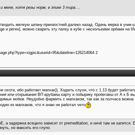
 меня, хотя резы норм, в эпике 3 тира....
отводить мелкую шпану-прихвостней далеко назад. Одень мерка в уник-ш
age и реген), можно сварить эту палку в кубе с несколькими орбами на li
 не охота, ибо работает мапхак)). Ходють слухи, что с 1.13 будет работ
ния или открывания ВП врубаеш карту и побырику пробегаеш от А к Б в
видимых мобов. Неудобно фармить с мапхаком, так как за полчаса можна
иодин из мапхаков, что я знаю не работал чето
оЕ, а задержка всецело зависит от premeditation, и ничё там не капится. 
нуть, но максить его глупо.