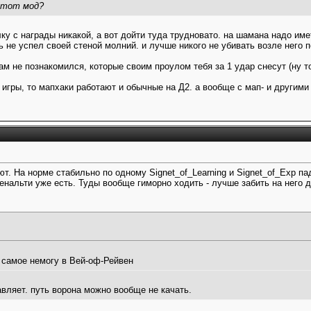
етот мод?
лку с награды никакой, а вот дойти туда трудновато. на шамана надо им
ть не успел своей стеной молний. и лучше никого не убивать возле него 
м не познакомился, которые своим проулом тебя за 1 удар снесут (ну то
 игры, то мапхаки работают и обычные на Д2. а вообще с мап- и другим
т. На норме стабильно по одному Signet_of_Learning и Signet_of_Exp п
м пенальти уже есть. Туды вообще гиморно ходить - лучше забить на него
 самое немогу в Вей-оф-Рейвен
авляет. путь ворона можно вообще не качать.