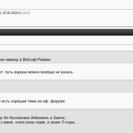
 22.02.2010 в
16:01
.
мое немогу в Вей-оф-Рейвен
ет. путь ворона можно вообще не качать.
м есть хорошая тема на оф. форуме.
гу до Нихлатака добежать в 5акте...
 меня, хотя резы норм, в эпике 3 тира....