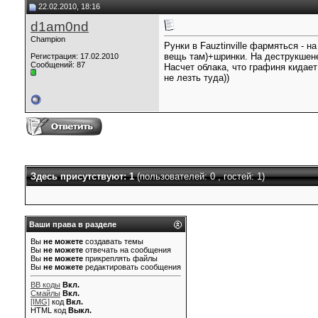
22.02.2010, 18:16
d1am0nd
Champion
Рунки в Fauztinville фармяться -
вещь там)+шринки. На деструкшене
Регистрация: 17.02.2010
Сообщений: 87
Насчет облака, что графиня кидает
не лезть туда))
Здесь присутствуют: 1
(пользователей: 0 , гостей: 1)
Ваши права в разделе
Вы
не можете
создавать темы
Вы
не можете
отвечать на сообщения
Вы
не можете
прикреплять файлы
Вы
не можете
редактировать сообщения
BB коды
Вкл.
Смайлы
Вкл.
[IMG]
код
Вкл.
HTML код
Выкл.