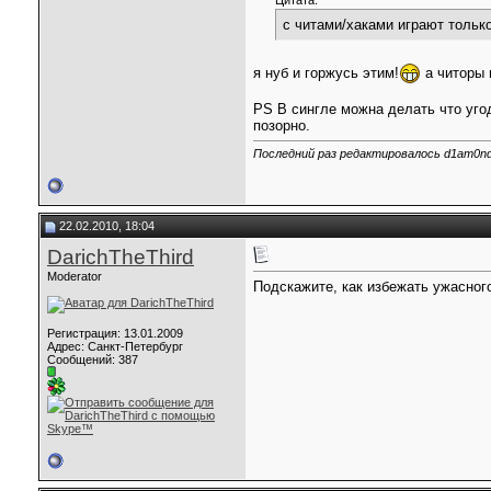
Цитата:
с читами/хаками играют тольк
я нуб и горжусь этим!
а читоры 
PS В сингле можна делать что угод
позорно.
Последний раз редактировалось d1am0nd,
22.02.2010, 18:04
DarichTheThird
Moderator
Подскажите, как избежать ужасного
Регистрация: 13.01.2009
Адрес: Санкт-Петербург
Сообщений: 387