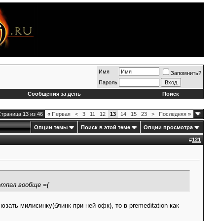
Имя
Запомнить?
Пароль
Сообщения за день
Поиск
траница 13 из 46
«
Первая
<
3
11
12
13
14
15
23
>
Последняя
»
Опции темы
Поиск в этой теме
Опции просмотра
#
121
отпал вообще =(
 юзать милисинку(блинк при ней офк), то в premeditation как