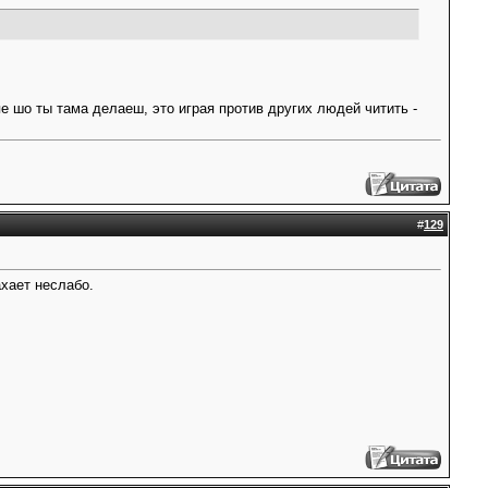
е шо ты тама делаеш, это играя против других людей читить -
#
129
ахает неслабо.