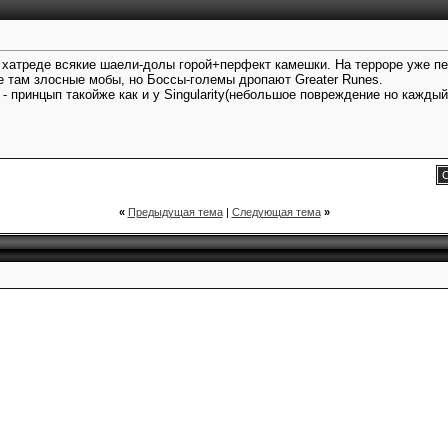
 на хатреде всякие шаели-долы горой+перфект камешки. На терроре уже 
 там злосные мобы, но Боссы-големы дропают Greater Runes.
 - принцып такойже как и у Singularity(небольшое повреждение но кажды
С
«
Предыдущая тема
|
Следующая тема
»