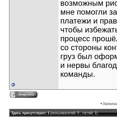
возможным рис
мне помогли з
платежи и пра
чтобы избежать
процесс прошё
со стороны кон
груз был офор
и нервы благо
команды.
«
Предыдущ
Здесь присутствуют: 1
(пользователей: 0 , гостей: 1)