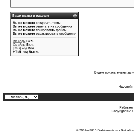
Ваши права в разделе
Вы
не можете
создавать темы
Вы
не можете
отвечать на сообщения
Вы
не можете
прикреплять файлы
Вы
не можете
редактировать сообщения
BB коды
Вкл.
Смайлы
Вкл.
[IMG]
код
Вкл.
HTML код
Выкл.
Будем признательны за и
Часовой 
Работает 
Copyright ©2000
© 2007—2015 Diablomania.ru - Всё об и