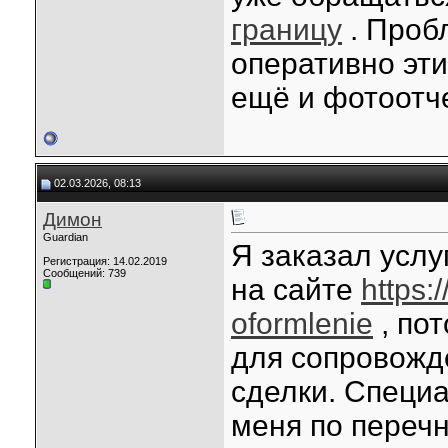
границу
. Пробл
оперативно эт
ещё и фотоотче
02.03.2026, 08:13
Димон
Guardian
Я заказал усл
Регистрация: 14.02.2019
Сообщений: 739
на сайте
https:
oformlenie
, по
для сопровожд
сделки. Специ
меня по перечн