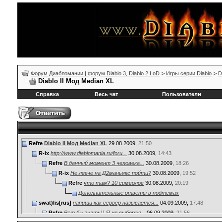
Форум Диабломании | форум Diablo 3, Diablo 2 LoD
>
Игры серии Diablo
>
D
Diablo II Мод Median XL
Справка
Весь чат
Пользователи
Refre
Diablo II Мод Median XL
29.08.2009,
21:50
R-ix
http://www.diablomania.ru/foru...
30.08.2009,
14:43
Refre
В данный момент 3 человека...
30.08.2009,
18:26
R-ix
Не легче на Д2маньякс пойти?
30.08.2009,
19:52
Refre
что там? 10 символов
30.08.2009,
20:19
Дополнительные ответы в подтемах
swat)lis[rus]
напиши как сервер называется...
04.09.2009,
17:48
Refre
Вот бы знать)) Я не выберал...
06.09.2009,
21:56