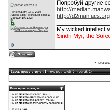
Попробуй другие с
http://median.madwa
Регистрация: 23.12.2008
http://d2maniacs.org
Адрес: Saint-Petersburg, Russia
Сообщений: 1,724
________________
My wicked intellect wi
Sindri Myr, the Sorc
«
Предыдущ
Здесь присутствуют: 1
(пользователей: 0 , гостей: 1)
Ваши права в разделе
Вы
не можете
создавать темы
Вы
не можете
отвечать на сообщения
Вы
не можете
прикреплять файлы
Вы
не можете
редактировать сообщения
BB коды
Вкл.