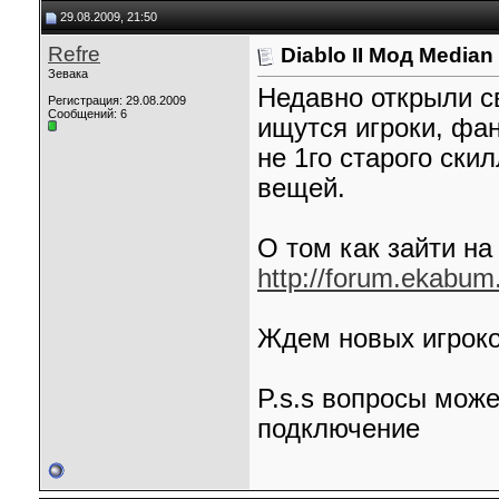
vIv-din
Там ссылки битые...или у меня...
11.03.2010,
12:51
29.08.2009, 21:50
WOLK
Попробуй другие серверы по...
11.03.2010,
14:46
tolten
Р·Р°РєР°...
07.03.2025,
08:32
Refre
Diablo II Мод Median
tolten
Kron...
07.03.2025,
08:33
Зевака
tolten
audiobookkeeper.ru...
02.05.2025,
06:18
Недавно открыли с
Регистрация: 29.08.2009
tolten
laterevent.ru...
02.05.2025,
06:19
Сообщений: 6
ищутся игроки, фа
не 1го старого скил
вещей.
О том как зайти н
http://forum.ekabum
Ждем новых игроко
P.s.s вопросы може
подключение