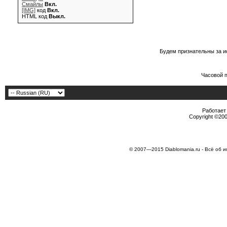
Смайлы
Вкл.
[IMG]
код
Вкл.
HTML код
Выкл.
Будем признательны за и
Часовой 
Работает 
Copyright ©2000
© 2007—2015 Diablomania.ru - Всё об и