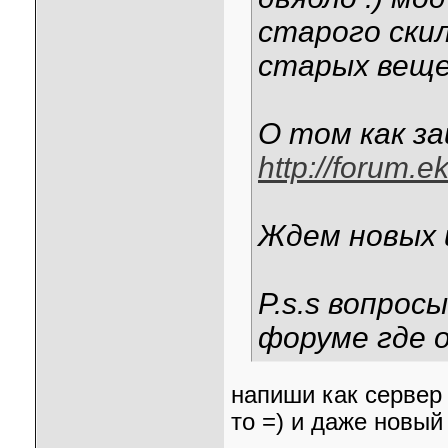
старого скил
старых веще
О том как з
http://forum.
Ждем новых и
P.s.s вопро
форуме где 
напиши как сервер 
то =) и даже новый