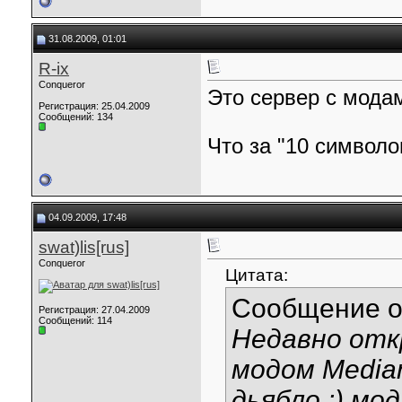
31.08.2009, 01:01
R-ix
Conqueror
Это сервер с мода
Регистрация: 25.04.2009
Сообщений: 134
Что за "10 символо
04.09.2009, 17:48
swat)lis[rus]
Conqueror
Цитата:
Сообщение 
Регистрация: 27.04.2009
Сообщений: 114
Недавно отк
модом Media
дьябло :) мо