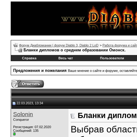
Форум Диабломании | форум Diablo 3, Diablo 2 LoD
>
Работа форума и сай
Бланки дипломов о среднем образовании Омонск.
Справка
Весь чат
Пользователи
Предложения и пожелания
Ваше мнение о сайте и форуме, оставляйт
22.03.2023, 13:34
Solonin
Бланки диплом
Conqueror
Выбрав област
Регистрация: 07.02.2020
Сообщений: 135