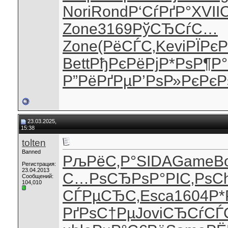
Nori
Rond
Р‘СѓРґР°
XVII
C
Zone
3169
РўСЂСѓС…
Zone
(РёСЃС‚
Kevi
РЇРє
Bett
РђРєРёРј
Р*РѕР¶Р°
Р”РёРґРµ
Р’РѕР»Рє
РєР
23.03.2025,
15:38
tolten
Banned
РљРёС‚Р°
SIDA
Game
B
Регистрация:
23.04.2013
С…РѕСЂРѕ
Р°РІС‚Рѕ
C
Сообщений:
104,010
СЃРµСЂС‚
Esca
1604
Р*
РґРѕС†Рµ
Jovi
СЂСѓСЃ