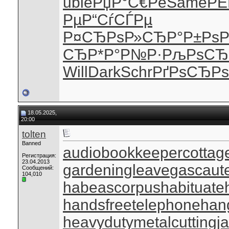
uble
РџР°С€Рё
Same
РЁ
Рµ
Р“СѓСЃРµ
Р¤СЂРѕР»
СЂР°Р±Рѕ
Р
СЂ
Р*Р°Р№Р·
РљРѕСЂ
Will
Dark
Schr
РґРѕСЂРѕ
18.05.2025,
20:00
tolten
Banned
audiobookkeeper
cottag
Регистрация:
23.04.2013
gardeningleave
gascaut
Сообщений:
104,010
habeascorpus
habituate
handsfreetelephone
han
heavydutymetalcutting
j