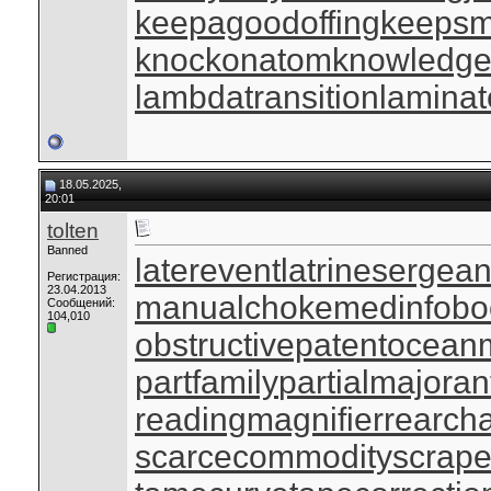
keepagoodoffing
keepsm
knockonatom
knowledge
lambdatransition
laminat
18.05.2025,
20:01
tolten
Banned
laterevent
latrinesergean
Регистрация:
23.04.2013
manualchoke
medinfobo
Сообщений:
104,010
obstructivepatent
oceanm
partfamily
partialmajoran
readingmagnifier
rearch
scarcecommodity
scrap