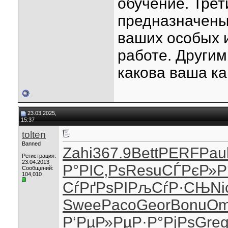
обучение. Трет
предназначены
ваших особых и
работе. Другим
какова ваша к
23.03.2025,
15:37
tolten
Banned
Zahi
367.9
Bett
PERF
Pau
Регистрация:
23.04.2013
Р°РІС‚Рѕ
Resu
СЃРєР»Р
Сообщений:
104,010
СѓРґРѕРІ
РљСѓР·СЊ
Ni
Swee
Paco
Geor
Bonu
Om
Р‘РµР»Рµ
Р·Р°РјРѕ
Gre