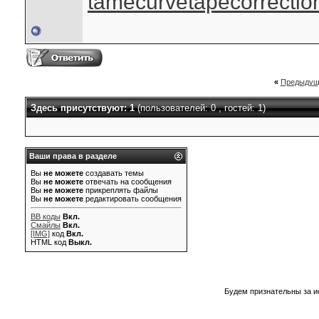
tamecurve
tapecorrectio
«
Предыдущ
Здесь присутствуют: 1
(пользователей: 0 , гостей: 1)
Ваши права в разделе
Вы
не можете
создавать темы
Вы
не можете
отвечать на сообщения
Вы
не можете
прикреплять файлы
Вы
не можете
редактировать сообщения
BB коды
Вкл.
Смайлы
Вкл.
[IMG]
код
Вкл.
HTML код
Выкл.
Будем признательны за и