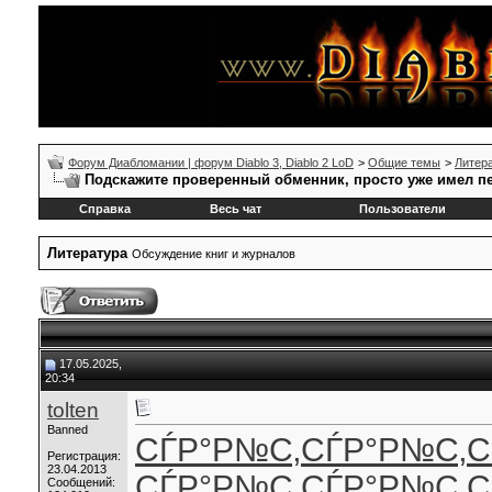
Форум Диабломании | форум Diablo 3, Diablo 2 LoD
>
Общие темы
>
Литер
Подскажите проверенный обменник, просто уже имел п
Справка
Весь чат
Пользователи
Литература
Обсуждение книг и журналов
17.05.2025,
20:34
tolten
Banned
СЃР°Р№С‚
СЃР°Р№С‚
С
Регистрация:
23.04.2013
СЃР°Р№С‚
СЃР°Р№С‚
С
Сообщений: