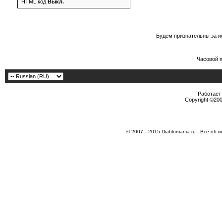
HTML код
Выкл.
Будем признательны за и
Часовой 
Работает 
Copyright ©2000
© 2007—2015 Diablomania.ru - Всё об и