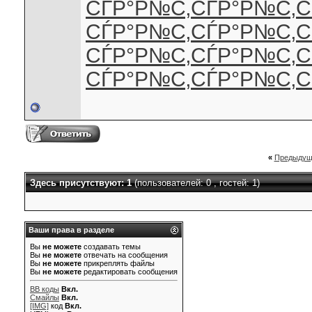
СЃР°Р№С‚
СЃР°Р№С‚
С
СЃР°Р№С‚
СЃР°Р№С‚
С
СЃР°Р№С‚
СЃР°Р№С‚
С
СЃР°Р№С‚
СЃР°Р№С‚
С
«
Предыдущ
Здесь присутствуют: 1
(пользователей: 0 , гостей: 1)
Ваши права в разделе
Вы
не можете
создавать темы
Вы
не можете
отвечать на сообщения
Вы
не можете
прикреплять файлы
Вы
не можете
редактировать сообщения
BB коды
Вкл.
Смайлы
Вкл.
[IMG]
код
Вкл.