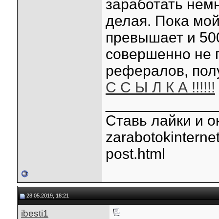
заработать немн
делая. Пока мой
превышает и 500
совершенно не 
рефералов, пол
С С Ы Л К А !!!!!!
_____________
Ставь лайки и ок
zarabotokinterne
post.html
28.05.2019, 18:21
ibesti1