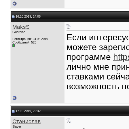
16.10.2019, 14:08
MaksS
Guardian
Если интересуе
Регистрация: 24.05.2019
Сообщений: 525
можете зарегис
программе
http
лично мне прин
ставками сейча
возможность не
17.10.2019, 22:42
Станислав
Slayer