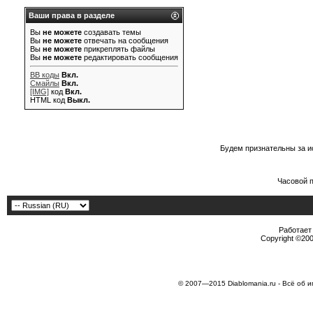
Ваши права в разделе
Вы
не можете
создавать темы
Вы
не можете
отвечать на сообщения
Вы
не можете
прикреплять файлы
Вы
не можете
редактировать сообщения
BB коды
Вкл.
Смайлы
Вкл.
[IMG]
код
Вкл.
HTML код
Выкл.
Будем признательны за и
Часовой 
Работает 
Copyright ©2000
© 2007—2015 Diablomania.ru - Всё об и