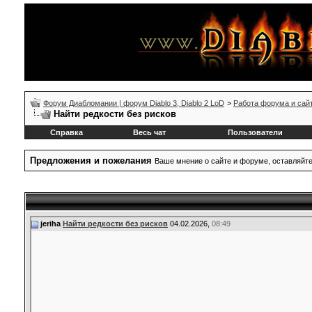
Форум Диабломании | форум Diablo 3, Diablo 2 LoD
>
Работа форума и сай
Найти редкости без рисков
Справка
Весь чат
Пользователи
Предложения и пожелания
Ваше мнение о сайте и форуме, оставляйт
jeriha
Найти редкости без рисков
04.02.2026,
08:49