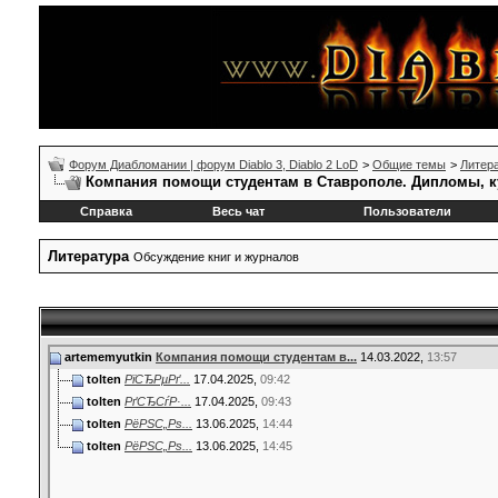
Форум Диабломании | форум Diablo 3, Diablo 2 LoD
>
Общие темы
>
Литер
Компания помощи студентам в Ставрополе. Дипломы, к
Справка
Весь чат
Пользователи
Литература
Обсуждение книг и журналов
artememyutkin
Компания помощи студентам в...
14.03.2022,
13:57
tolten
РїСЂРµРґ...
17.04.2025,
09:42
tolten
РґСЂСѓР·...
17.04.2025,
09:43
tolten
РёРЅС„Рѕ...
13.06.2025,
14:44
tolten
РёРЅС„Рѕ...
13.06.2025,
14:45