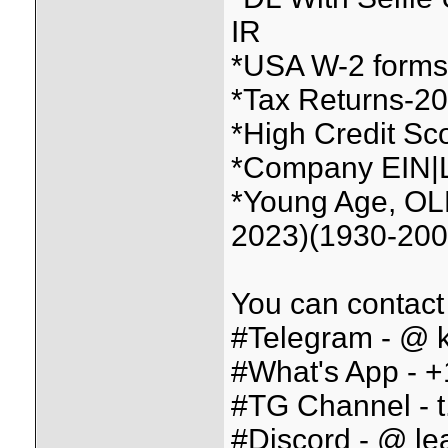
IR
*USA W-2 forms f
*Tax Returns-2026
*High Credit Sc
*Company EIN|L
*Young Age, OL
2023)(1930-200
You can contact
#Telegram - @ k
#What's App - 
#TG Channel - t
#Discord - @ lea