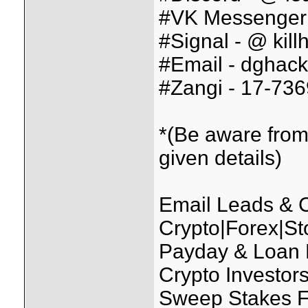
#VK Messenger 
#Signal - @ kill
#Email - dghack
#Zangi - 17-73
*(Be aware from
given details)
Email Leads &
Crypto|Forex|St
Payday & Loan
Crypto Investo
Sweep Stakes F