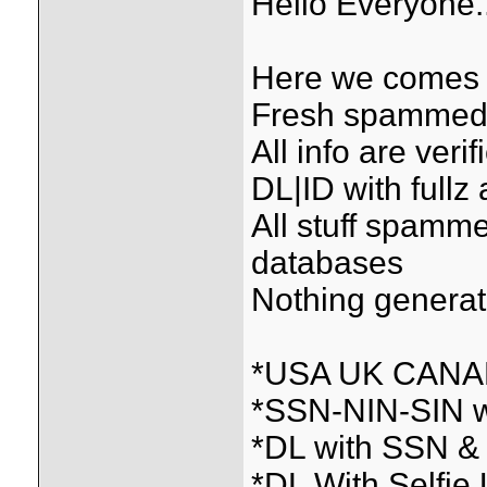
Hello Everyone.
Here we comes w
Fresh spammed &
All info are ver
DL|ID with fullz 
All stuff spamme
databases
Nothing genera
*USA UK CANAD
*SSN-NIN-SIN w
*DL with SSN &
*DL With Selfi