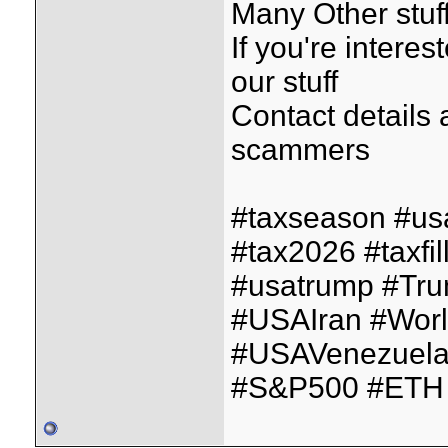
Many Other stuff
If you're interes
our stuff
Contact details
scammers
#taxseason #us
#tax2026 #taxfil
#usatrump #Tr
#USAIran #Wor
#USAVenezuela
#S&P500 #ETH 