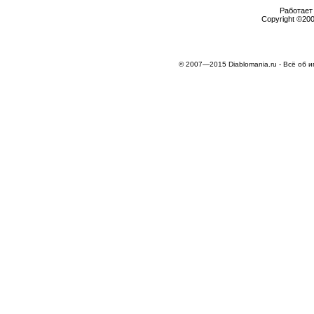
Работает 
Copyright ©2000
© 2007—2015 Diablomania.ru - Всё об и