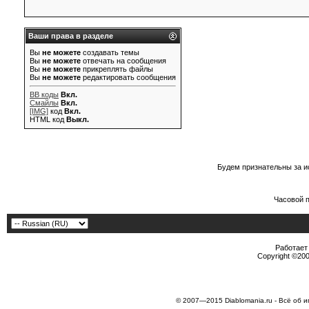
Ваши права в разделе
Вы
не можете
создавать темы
Вы
не можете
отвечать на сообщения
Вы
не можете
прикреплять файлы
Вы
не можете
редактировать сообщения
BB коды
Вкл.
Смайлы
Вкл.
[IMG]
код
Вкл.
HTML код
Выкл.
Будем признательны за и
Часовой 
Работает 
Copyright ©2000
© 2007—2015 Diablomania.ru - Всё об и