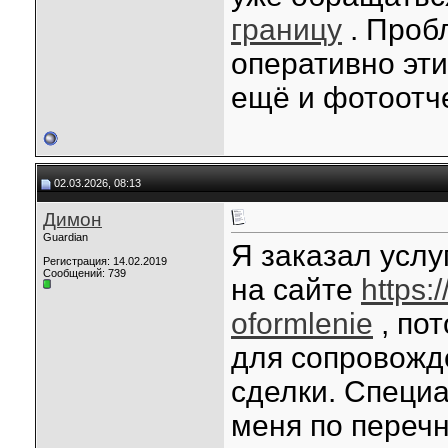
границу
. Пробл
оперативно эт
ещё и фотоотче
02.03.2026, 08:13
Димон
Guardian
Я заказал усл
Регистрация: 14.02.2019
Сообщений: 739
на сайте
https:
oformlenie
, по
для сопровожд
сделки. Специ
меня по перечн