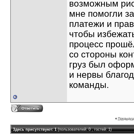
возможным рис
мне помогли з
платежи и пра
чтобы избежать
процесс прошё
со стороны кон
груз был офор
и нервы благо
команды.
«
Предыдущ
Здесь присутствуют: 1
(пользователей: 0 , гостей: 1)