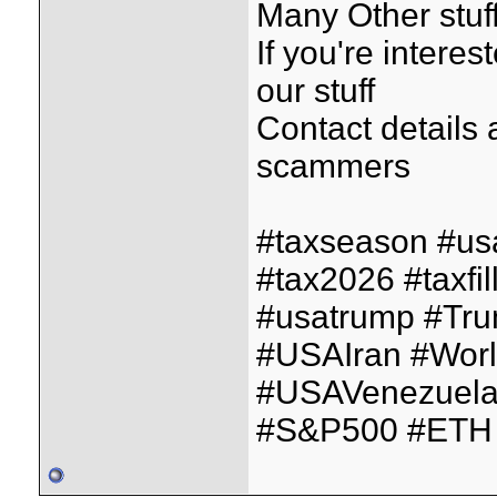
Many Other stuff
If you're interes
our stuff
Contact details
scammers
#taxseason #us
#tax2026 #taxfil
#usatrump #Tr
#USAIran #Wor
#USAVenezuela
#S&P500 #ETH 