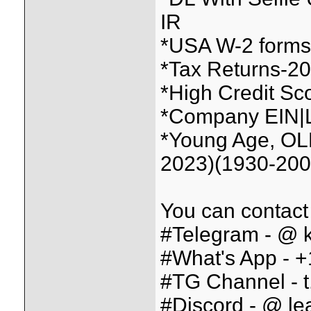
IR
*USA W-2 forms f
*Tax Returns-2026
*High Credit Sc
*Company EIN|L
*Young Age, OL
2023)(1930-200
You can contact
#Telegram - @ k
#What's App - 
#TG Channel - t
#Discord - @ lea