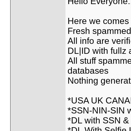
Hello Everyone.
Here we comes w
Fresh spammed &
All info are ver
DL|ID with fullz 
All stuff spamme
databases
Nothing genera
*USA UK CANAD
*SSN-NIN-SIN w
*DL with SSN &
*DL With Selfi