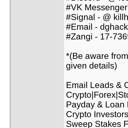
#VK Messenger 
#Signal - @ kill
#Email - dghack
#Zangi - 17-73
*(Be aware from
given details)
Email Leads &
Crypto|Forex|St
Payday & Loan
Crypto Investo
Sweep Stakes F