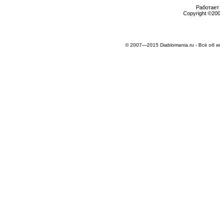
Работает 
Copyright ©2000
© 2007—2015 Diablomania.ru - Всё об и