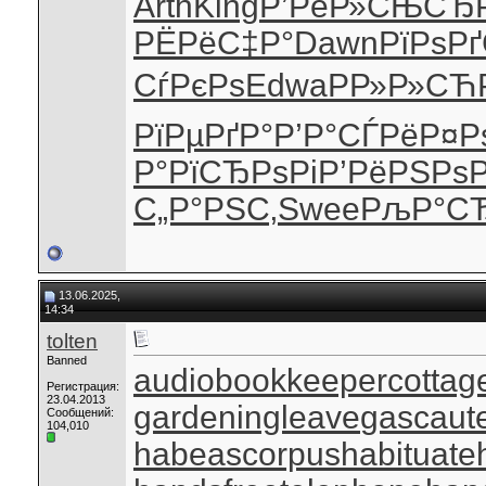
Arth
King
Р’РёР»СЊ
СЂР
РЁРёС‡Р°
Dawn
РїРѕР
СѓРєРѕ
Edwa
РР»Р»СЋ
РїРµРґР°
Р’Р°СЃРё
Р¤Р
Р°
РїСЂРѕРі
Р’РёРЅРѕ
С„Р°РЅС‚
Swee
РљР°С
13.06.2025,
14:34
tolten
Banned
audiobookkeeper
cottag
Регистрация:
23.04.2013
gardeningleave
gascaut
Сообщений:
104,010
habeascorpus
habituate