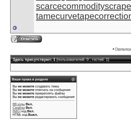
scarcecommodity
scrap
tamecurve
tapecorrectio
«
Предыдущ
Здесь присутствуют: 1
(пользователей: 0 , гостей: 1)
Ваши права в разделе
Вы
не можете
создавать темы
Вы
не можете
отвечать на сообщения
Вы
не можете
прикреплять файлы
Вы
не можете
редактировать сообщения
BB коды
Вкл.
Смайлы
Вкл.
[IMG]
код
Вкл.
HTML код
Выкл.