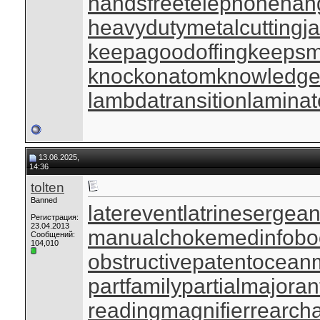
handsfreetelephone
han
heavydutymetalcutting
j
keepagoodoffing
keepsm
knockonatom
knowledge
lambdatransition
laminat
13.06.2025,
14:36
tolten
Banned
laterevent
latrinesergean
Регистрация:
23.04.2013
manualchoke
medinfobo
Сообщений:
104,010
obstructivepatent
oceanm
partfamily
partialmajoran
readingmagnifier
rearch