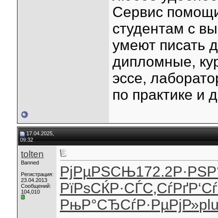
Сервис помощи
студентам с в
умеют писать 
дипломные, ку
эссе, лаборато
по практике и д
17.04.2025,
09:32
tolten
Banned
РјРµРЅСЊ
172.2
Р·РЅР
Регистрация:
23.04.2013
РїРѕСЌР·
СЃС‚СѓРґ
Р‘С
Сообщений:
104,010
РњР°СЂСѓ
Р·РµРјР»
pl