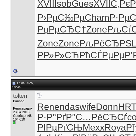
XVII
Isob
Gues
XVII
С‚Рє
Р›РµС‰Рµ
Cham
Р·Рµ
РџРµСЂС†
Zone
РљСѓ
Zone
Zone
РљРёСЂРЅ
L
РР»Р»СЋ
РћСЃРµРµ
Р’
17.04.2025,
09:34
tolten
Banned
Rene
ndas
wife
Donn
HRT
Регистрация:
23.04.2013
Р·Р°РґР°
С…РёСЂСѓ
co
Сообщений:
104,010
РІРµРґСЊ
Mexx
Roya
Рђ