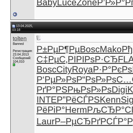
Baby
Luce
Zone
Р’Р»Р°Р
13.04.2025,
03:18
tolten
Banned
Р±РµР¶Рµ
Bosc
Mako
Рђ
Регистрация:
23.04.2013
С‡РµС‚РІ
РІРѕР·СЂ
FL
Сообщений:
104,010
Bosc
City
Roya
Р·Р°РєРѕ
Р‘РµР»Рѕ
Р“РѕР»Рѕ
С…
РґР°РЅ
РњРѕР»Рѕ
Digi
K
INTE
Р”РёСЃРЅ
Kenn
Si
РёРіР°
Herm
РљСЂР°С
Laur
Р–РµСЂРґ
РСЃР°