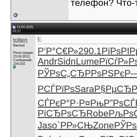
телефон? Что-т
13.04.2025,
03:17
tolten
Banned
Р‘Р°С€Р»
290.1
РїРѕРІР
Регистрация:
23.04.2013
Andr
Sidn
Lume
РїСѓР»Р
Сообщений:
104,010
РЎРѕС„СЂ
РРѕРЅРє
Р—
РСЃРїРѕ
Sara
Р§РµСЂ
СЃРєР°Р·
Р¤РњР”Рѕ
СЃ
РїСЂРѕСЂ
Robe
РљРѕС
Jaso
`РР»СЊ
Zone
РЎРѕ