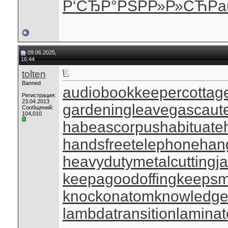
Р‘СЂР°РЅ
РР»Р»СЋ
Pa
09.06.2025,
16:44
tolten
Banned
audiobookkeeper
cottag
Регистрация:
23.04.2013
gardeningleave
gascaut
Сообщений:
104,010
habeascorpus
habituate
handsfreetelephone
han
heavydutymetalcutting
j
keepagoodoffing
keepsm
knockonatom
knowledge
lambdatransition
laminat