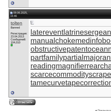
09.06.2025,
16:46
tolten
Banned
laterevent
latrinesergean
Регистрация:
23.04.2013
manualchoke
medinfobo
Сообщений:
104,010
obstructivepatent
oceanm
partfamily
partialmajoran
readingmagnifier
rearch
scarcecommodity
scrap
tamecurve
tapecorrectio
«
Предыдущ