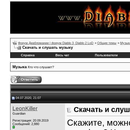
Форум Диабломании | форум Diablo 3, Diablo 2 LoD
>
Общие темы
>
Музык
Скачать и слушать музыку
Справка
Весь чат
Пользователи
Музыка
Кто что слушает?
04.07.2020, 21:07
LeonKiller
Скачать и слу
Guardian
Скажите, можно
Регистрация: 20.09.2019
Сообщений: 2,880