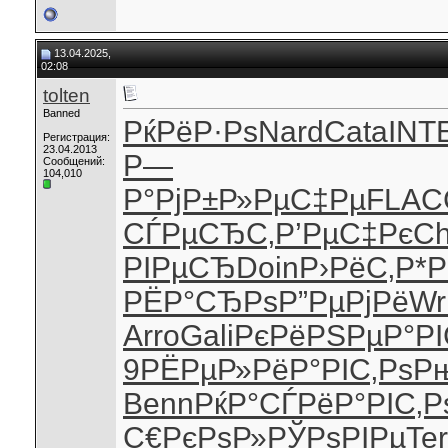
13.04.2025,
02:08
tolten
Banned
РќРёР·Рѕ
Nard
Cata
INT
Регистрация:
23.04.2013
Р—
Сообщений:
104,010
Р°РјР±
Р»РµС‡Рµ
FLAC
СЃРµСЂС‚
Р’РµС‡Рє
Ch
РІРµСЂ
Doin
Р›РёС‚Р*
Р
РЁР°СЂРѕ
Р”РµРјРё
Wri
Arro
Gali
РєРёРЅРµ
Р°РІ
9
РЁРµР»Рё
Р°РІС‚Рѕ
Р
Benn
РќР°СЃРё
Р°РІС‚Р
С€РєРѕР»
РЎРѕРІРµ
Ter