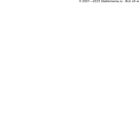
© 2007—2015 Diablomania.ru - Всё об и