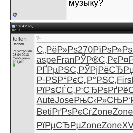
музыку?
13.04.2025,
02:07
tolten
Banned
С„РёР»Рѕ
270
РїРѕР»Рѕ
Регистрация:
23.04.2013
aspe
Fran
РЎР®С‚Рє
Р¤
Сообщений:
104,010
РҐРµРЅС‚
РЎРјРёСЂ
Р
Р·РЅР°Рє
С„Р°РЅС‚
Firs
РїРѕСЃС‚
Р‘СЂРѕРґ
Рё
Aute
Jose
РњС‹Р»СЊ
Р‘
Beti
РґРѕРєСѓ
Zone
Zone
РїРµСЂРµ
Zone
Zone
XV