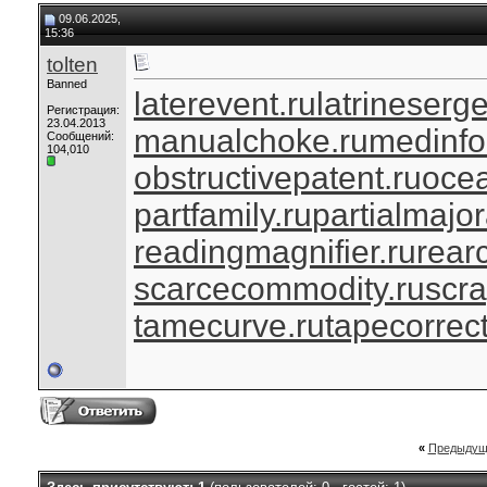
09.06.2025,
15:36
tolten
Banned
laterevent.ru
latrineserg
Регистрация:
23.04.2013
manualchoke.ru
medinfo
Сообщений:
104,010
obstructivepatent.ru
ocea
partfamily.ru
partialmajor
readingmagnifier.ru
rear
scarcecommodity.ru
scr
tamecurve.ru
tapecorrect
«
Предыдущ