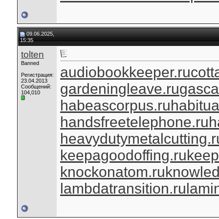
09.06.2025,
15:35
tolten
Banned
audiobookkeeper.ru
cott
Регистрация:
23.04.2013
gardeningleave.ru
gasca
Сообщений:
104,010
habeascorpus.ru
habitua
handsfreetelephone.ru
h
heavydutymetalcutting.r
keepagoodoffing.ru
keep
knockonatom.ru
knowled
lambdatransition.ru
lami