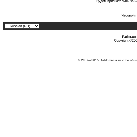
Будем признательны за и
Часовой 
Работает 
Copyright ©2000
© 2007—2015 Diablomania.ru - Всё об и