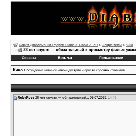
Форум Диабломании | форум Diablo 3, Diablo 2 LoD
>
Общие темы
>
Кино
28 лет спустя — обязательный к просмотру фильм ужас
Справка
Весь чат
Пользователи
Кино
Обсуждение новинок киноиндустрии и просто хороших фильмов
RubyRose
28 лет спустя — обязательный...
09.07.2025,
14:48