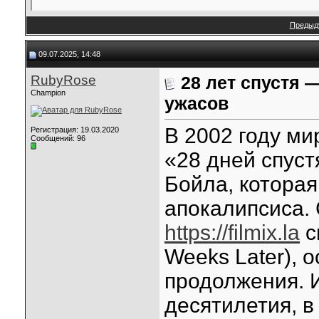
Предыд
09.07.2025, 14:48
RubyRose
28 лет спустя
Champion
ужасов
В 2002 году м
Регистрация: 19.03.2020
Сообщений: 96
«28 дней спуст
Бойла, которая
апокалипсиса. 
https://filmix.la
с
Weeks Later), 
продолжения. И
десятилетия, в