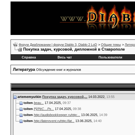
Форум Диабломании | форум Diablo 3, Diablo 2 LoD
>
Общие темы
>
Литер
Покупка задач, курсовой, дипломной в Ставрополе
Справка
Весь чат
Пользователи
Литература
Обсуждение книг и журналов
artememyutkin
Покупка задач, курсовой,...
14.03.2022,
13:55
tolten
beau...
17.04.2025,
09:37
tolten
РўРёС…Рѕ...
17.04.2025,
09:38
tolten
http://audiobookkeeper.ruhttp:...
13.06.2025,
14:39
tolten
http://laterevent.ruhttp://lat...
13.06.2025,
14:40