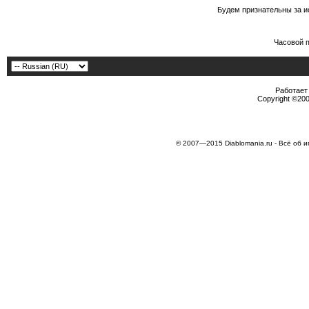
Будем признательны за и
Часовой 
Работает 
Copyright ©2000
© 2007—2015 Diablomania.ru - Всё об и