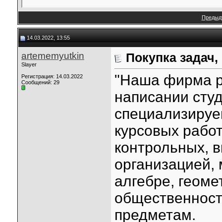
Предыд
14.03.2022, 13:55
artememyutkin
Покупка задач,
Slayer
"Наша фирма р
Регистрация: 14.03.2022
Сообщений: 29
написании студ
специализируе
курсовых работ
контрольных, 
организацией, 
алгебре, геоме
общественность
предметам.