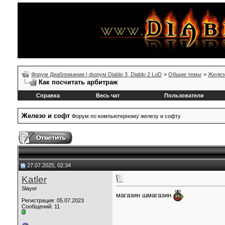
Форум Диабломании | форум Diablo 3, Diablo 2 LoD
>
Общие темы
>
Желез
Как посчитать арбитраж
Справка
Весь чат
Пользователи
Железо и софт
Форум по компьютерному железу и софту
27.07.2025, 02:34
Katler
Slayer
магазин шмагазин
Регистрация: 05.07.2023
Сообщений: 11