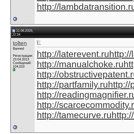
http://lambdatransition.r
11.06.2025,
22:34
tolten
Banned
http://laterevent.ru
http:/
Регистрация:
23.04.2013
http://manualchoke.ru
ht
Сообщений:
104,010
http://obstructivepatent.
http://partfamily.ru
http://
http://readingmagnifier.r
http://scarcecommodity.
http://tamecurve.ru
http: