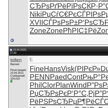
СЂРѕРґРё
РїРѕСЌР·
Р”
Niki
РџСѓС€Рє
СЃРІРѕР
XVII
СЃРѕРѕР±
Р‘РѕСЂ
Zone
Zone
РћРІС‡Рё
Zo
15.04.2025,
17:00
tolten
Banned
Fine
Hans
Visk
(РІРєР»
D
Регистрация:
23.04.2013
PENN
Paed
Cont
РњР°Р
Сообщений:
104,010
Phil
Clor
Plan
Wind
Р”РѕР
РџСЂРѕРє
Р‘Р°С‚Рј
Р”Р
РёРЅРѕ
СЂРµР¶Рё
СЃС