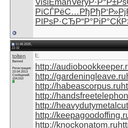
Visi
Eman
Very
Р·Р°Р±Рѕ
РїСЃРёС…
РђРђР‘Р»
Рј
РІРѕР·СЂ
Р“Р°РіР°
СЌР
11.06.2025,
22:32
tolten
Banned
http://audiobookkeeper.
Регистрация:
23.04.2013
http://gardeningleave.ru
Сообщений:
104,010
http://habeascorpus.ru
ht
http://handsfreetelephon
http://heavydutymetalcut
http://keepagoodoffing.r
http://knockonatom.ru
ht