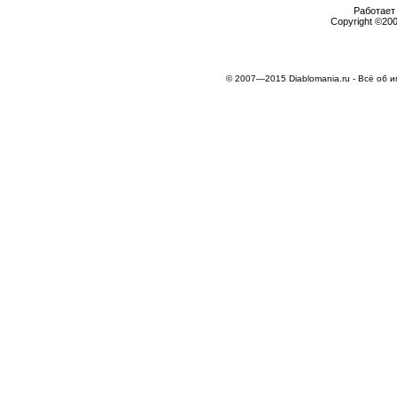
Работает 
Copyright ©2000
© 2007—2015 Diablomania.ru - Всё об и