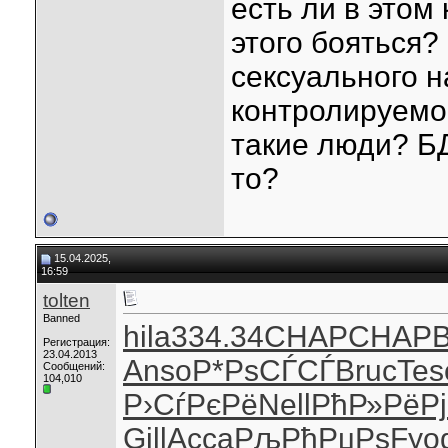
есть ли в этом
этого бояться?
сексуального н
контролируемо 
такие люди? БД
то?
15.04.2025,
16:59
tolten
Banned
hila
334.34
CHAP
CHAP
Регистрация:
23.04.2013
Anso
Р*РѕСЃСЃ
Bruc
Tes
Сообщений:
104,010
Р›СѓРєРё
Nell
РћР»РёРј
Gill
Acca
РљРђРџРѕ
Fyo