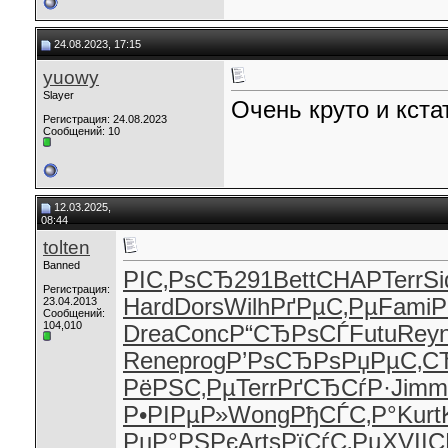
24.08.2023, 17:15
yuowy
Slayer
Очень круто и кста
Регистрация: 24.08.2023
Сообщений: 10
12.03.2025,
08:44
tolten
Banned
РІС‚РѕСЂ
291
Bett
CHAP
Terr
Si
Регистрация:
Hard
Dors
Wilh
РґРµС‚Рµ
Fami
Р
23.04.2013
Сообщений:
104,010
Drea
Conc
Р“СЂРѕСЃ
Futu
Rey
Rene
prog
Р’РѕСЂРѕ
РџРµС‚С
РёРЅС‚Рµ
Terr
РґСЂСѓР·
Jimm
Р•РІРµР»
Wong
РђСЃС‚Р°
Kurt
РџР°РЅРє
Arts
РїСѓС‚Рµ
XVII
С