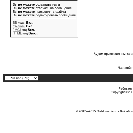
Вы
не можете
создавать темы
Вы
не можете
отвечать на сообщения
Вы
не можете
прикреплять файлы
Вы
не можете
редактировать сообщения
BB коды
Вкл.
Смайлы
Вкл.
[IMG]
код
Вкл.
HTML код
Выкл.
Будем признательны за и
Часовой 
Работает 
Copyright ©2000
© 2007—2015 Diablomania.ru - Всё об и