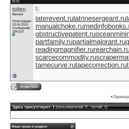
06:55
tolten
Banned
laterevent.ru
latrinesergeant.ru
Регистрация:
manualchoke.ru
medinfobooks.
23.04.2013
Сообщений:
104,010
obstructivepatent.ru
oceanminin
partfamily.ru
partialmajorant.ru
q
readingmagnifier.ru
rearchain.r
scarcecommodity.ru
scrapermat
tamecurve.ru
tapecorrection.ru
«
Предыдущ
Здесь присутствуют: 1
(пользователей: 0 , гостей: 1)
Ваши права в разделе