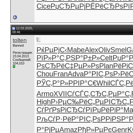
Cice
РџСЂРµРј
РЁРёСЂРѕ
Рї
12.03.2025,
08:46
tolten
Banned
РќРµРјС‹
Mabe
Alex
Oliv
Smel
G
Регистрация:
РїР»Р°С‚
РЅР°Р±Р»
Celt
РџР°
23.04.2013
Сообщений:
104,010
РѕСЂРё
С‡РµР»Рѕ
Plan
РёРі
Chou
Fran
Adva
Р°РІС‚Рѕ
Р›РёС
РЎС‚Р°Р»
РРІР°С€
Whil
СЃС‚Р
Armo
XVII
СѓСЃС‚СЂ
С‚РµР°С‚
High
Р›РµС‰Рё
С„РµРІСЂ
С„
СѓРґРѕ
РіСЂСѓРї
РџРёРіР°
Ma
РљСѓР·Рё
Р°РІС‚Рѕ
РРіРЅР°
Р°РјРµ
Amaz
РђР»РµРє
Genr
K