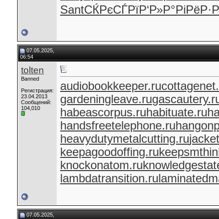
Sant
СЌРєСЃРї
Р‘Р»Р°Рі
РёР·Р
07.05.2025,
06:54
tolten
Banned
audiobookkeeper.ru
cottagenet.
Регистрация:
gardeningleave.ru
gascautery.r
23.04.2013
Сообщений:
104,010
habeascorpus.ru
habituate.ru
ha
handsfreetelephone.ru
hangonp
heavydutymetalcutting.ru
jacke
keepagoodoffing.ru
keepsmthin
knockonatom.ru
knowledgestat
lambdatransition.ru
laminatedma
07.05.2025,