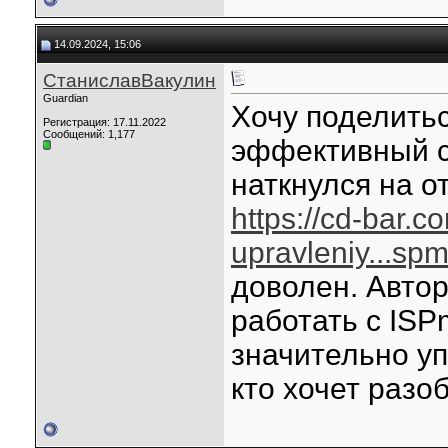
14.09.2024, 15:06
СтаниславВакулин
Guardian
Хочу поделить
Регистрация: 17.11.2022
Сообщений: 1,177
эффективный с
наткнулся на о
https://cd-bar.c
upravleniy...sp
доволен. Автор
работать с ISP
значительно уп
кто хочет разо