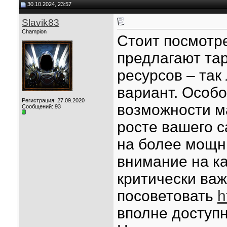
30.10.2024, 23:57
Slavik83
Champion
Стоит посмотре
предлагают та
ресурсов – так
вариант. Особо
Регистрация: 27.09.2020
возможности м
Сообщений: 93
росте вашего с
на более мощн
внимание на ка
критически важ
посоветовать
h
вполне доступн