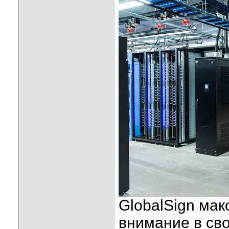
GlobalSign ма
внимание в св