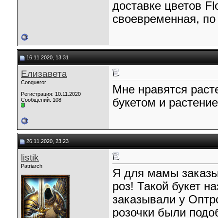
доставке цветов F
своевременная, по
16.11.2020, 13:31
Елизавета
Conqueror
Мне нравятся раст
Регистрация: 10.11.2020
букетом и растение
Сообщений: 108
26.11.2020, 23:23
listik
Patriarch
Я для мамы заказы
роз! Такой букет н
заказывали у Оптро
розочки были подоб