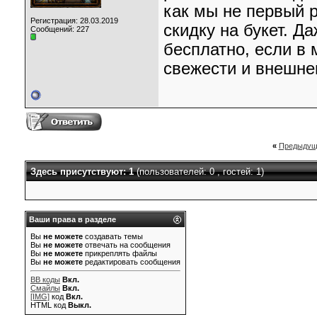
как мы не первый 
Регистрация: 28.03.2019
скидку на букет. Д
Сообщений: 227
бесплатно, если в
свежести и внешне
«
Предыдущ
Здесь присутствуют: 1
(пользователей: 0 , гостей: 1)
Ваши права в разделе
Вы
не можете
создавать темы
Вы
не можете
отвечать на сообщения
Вы
не можете
прикреплять файлы
Вы
не можете
редактировать сообщения
BB коды
Вкл.
Смайлы
Вкл.
[IMG]
код
Вкл.
HTML код
Выкл.