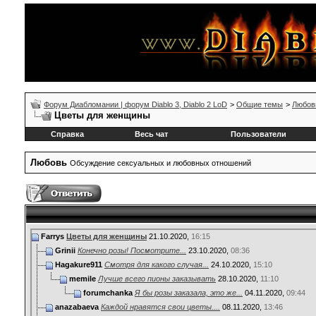
Форум Диабломании | форум Diablo 3, Diablo 2 LoD
>
Общие темы
>
Любов
Цветы для женщины
Справка
Весь чат
Пользователи
Любовь
Обсуждение сексуальных и любовных отношений
Farrys
Цветы для женщины
21.10.2020,
16:15
Grinii
Конечно розы! Посмотрите...
23.10.2020,
08:36
Hagakure911
Смотря для какого случая...
24.10.2020,
15:10
memile
Лучше всего пионы заказывать
28.10.2020,
11:10
forumchanka
Я бы розы заказала, это же...
04.11.2020,
09:44
anazabaeva
Каждой нравятся свои цветы....
08.11.2020,
13:46