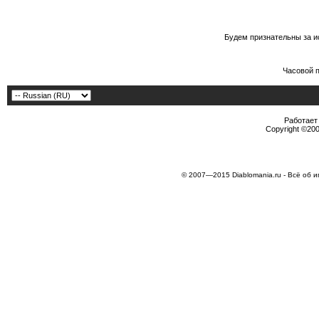
Будем признательны за и
Часовой 
Работает 
Copyright ©2000
© 2007—2015 Diablomania.ru - Всё об и