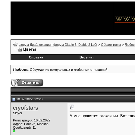
Форум Диабломании | форум Diablo 3, Diablo 2 LoD
>
Общие темы
>
Любов
Цветы
Справка
Весь чат
Любовь
Обсуждение сексуальных и любовных отношений
10.02.2022, 22:20
сryofstars
Slayer
А мне нравятся глоксинии. Вот так
Регистрация: 10.02.2022
Адрес: Россия, Москва
Сообщений: 11