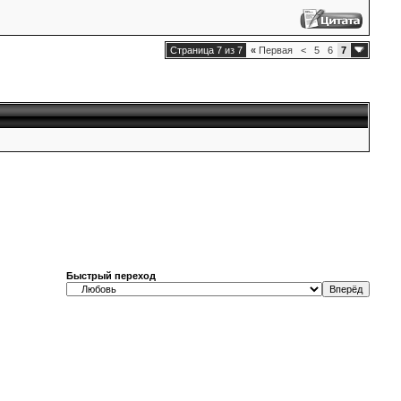
Страница 7 из 7
«
Первая
<
5
6
7
Быстрый переход