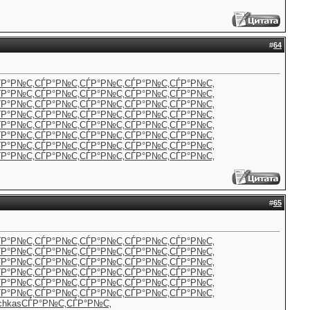
#
64
ЃР°Р№С‚
СЃР°Р№С‚
СЃР°Р№С‚
СЃР°Р№С‚
СЃР°Р№С‚
ЃР°Р№С‚
СЃР°Р№С‚
СЃР°Р№С‚
СЃР°Р№С‚
СЃР°Р№С‚
ЃР°Р№С‚
СЃР°Р№С‚
СЃР°Р№С‚
СЃР°Р№С‚
СЃР°Р№С‚
ЃР°Р№С‚
СЃР°Р№С‚
СЃР°Р№С‚
СЃР°Р№С‚
СЃР°Р№С‚
ЃР°Р№С‚
СЃР°Р№С‚
СЃР°Р№С‚
СЃР°Р№С‚
СЃР°Р№С‚
ЃР°Р№С‚
СЃР°Р№С‚
СЃР°Р№С‚
СЃР°Р№С‚
СЃР°Р№С‚
ЃР°Р№С‚
СЃР°Р№С‚
СЃР°Р№С‚
СЃР°Р№С‚
СЃР°Р№С‚
ЃР°Р№С‚
СЃР°Р№С‚
СЃР°Р№С‚
СЃР°Р№С‚
СЃР°Р№С‚
#
65
ЃР°Р№С‚
СЃР°Р№С‚
СЃР°Р№С‚
СЃР°Р№С‚
СЃР°Р№С‚
ЃР°Р№С‚
СЃР°Р№С‚
СЃР°Р№С‚
СЃР°Р№С‚
СЃР°Р№С‚
ЃР°Р№С‚
СЃР°Р№С‚
СЃР°Р№С‚
СЃР°Р№С‚
СЃР°Р№С‚
ЃР°Р№С‚
СЃР°Р№С‚
СЃР°Р№С‚
СЃР°Р№С‚
СЃР°Р№С‚
ЃР°Р№С‚
СЃР°Р№С‚
СЃР°Р№С‚
СЃР°Р№С‚
СЃР°Р№С‚
ЃР°Р№С‚
СЃР°Р№С‚
СЃР°Р№С‚
СЃР°Р№С‚
СЃР°Р№С‚
chkas
СЃР°Р№С‚
СЃР°Р№С‚