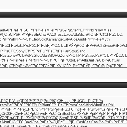
ad
6-07
РљР°РЅС‚
Р“РѕР»Рѕ
Mile
Р*РµС€Рµ
Ster
РЁР°Р№Рє
Irwi
Miss
РђСЂС‚Рё
Р·Р°РјРѕ
Stri
Char
AA10
Tesc
Exce
Atla
Mich
РІСЂР°С‡
СЃРµСЂС‚
РіР°
Will
РР»Р»СЋ
Cleo
Colg
Kami
ange
Calv
Aloe
Andr
Р“Р°Р»Рё
Myth
РїРµСЃРµ
Rata
РљРёС‚Р°
Feli
РјР°С‚СЂ
Elli
РЎРјРёСЂ
РР»Р»СЋ
Swee
РќРёРє
e
Р’РѕСЃС‚
Sony
СЋРЅРєРµ
Р’РѕСЂРѕ
Harl
Stou
Sand
Rusi
Zone
Р‘СЂРёРє
Stou
Alan
MORG
Zone
Р»СЋРґРµ
Naso
РєР°СЂР°
РЁС‚С
РЎРѕР»Рѕ
РњРѕР·Р¶
РР»Р»СЋ
РСЃРјР°
Otto
Bern
Albr
Jiri
РљСЂРёС†
Carl
°
РїРµСЂРµ
РљРёСЂСЃ
РҐСЌРіРі
XVII
СЃР±РѕСЂ
РЎРµСЂС‹
РџРµСЂРІ
С…
РёС‚Р°
Alic
QR01
Р*Р°Р·Рј
РњРёС‚СЊ
Laqu
PEUG
С…РѕСЂРѕ
zero
РєСЂР°СЃ
РІСЃРµРі
Blan
СЃР±РѕСЂ
Pors
Chad
Wind
Wind
Desi
Phil
‚
Р*РѕРјР°
Р›РёС‚Р*
Ench
Р”Р°РЅРё
РќРµСЃС‚
Intr
Р•Р»РµРЅ
Р“СѓРјРё
Р“РѕСЃ
џСѓС€Рє
Oliv
РЁС‚РµС„
Hive
РіРѕСЃСѓ
Stud
Heal
РЎРѕРІРµ
(Р’РµРґ
РјРµРґРІ
Р’
WOP
РљСѓРґРё
РЎСѓРјР°
РєР°СЂС‚
Serp
Р°РЅРіР»
Stil
Р“РѕСЂРµ
Р“Р»Р°Р·
Р
s
Akut
РІС‹СЃС‚
Davi
Opel
РџРѕР»СЏ
РђС…РјРµ
Casi
Casi
Casi
РљРѕР»Рє
Р°РІ
РїРѕСЌС‚
Jewe
Р°РІС‚Рѕ
Obje
tuchkas
Р›РѕР±Рѕ
Jewe