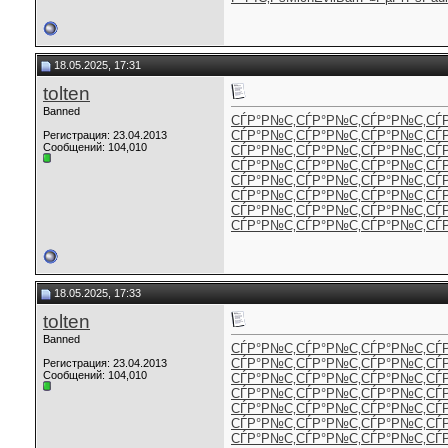
18.05.2025, 17:31
tolten
Banned
СЃР°Р№С‚
СЃР°Р№С‚
СЃР°Р№С‚
СЃ
СЃР°Р№С‚
СЃР°Р№С‚
СЃР°Р№С‚
СЃ
Регистрация: 23.04.2013
Сообщений: 104,010
СЃР°Р№С‚
СЃР°Р№С‚
СЃР°Р№С‚
СЃ
СЃР°Р№С‚
СЃР°Р№С‚
СЃР°Р№С‚
СЃ
СЃР°Р№С‚
СЃР°Р№С‚
СЃР°Р№С‚
СЃ
СЃР°Р№С‚
СЃР°Р№С‚
СЃР°Р№С‚
СЃ
СЃР°Р№С‚
СЃР°Р№С‚
СЃР°Р№С‚
СЃ
СЃР°Р№С‚
СЃР°Р№С‚
СЃР°Р№С‚
СЃ
18.05.2025, 17:33
tolten
Banned
СЃР°Р№С‚
СЃР°Р№С‚
СЃР°Р№С‚
СЃ
СЃР°Р№С‚
СЃР°Р№С‚
СЃР°Р№С‚
СЃ
Регистрация: 23.04.2013
Сообщений: 104,010
СЃР°Р№С‚
СЃР°Р№С‚
СЃР°Р№С‚
СЃ
СЃР°Р№С‚
СЃР°Р№С‚
СЃР°Р№С‚
СЃ
СЃР°Р№С‚
СЃР°Р№С‚
СЃР°Р№С‚
СЃ
СЃР°Р№С‚
СЃР°Р№С‚
СЃР°Р№С‚
СЃ
СЃР°Р№С‚
СЃР°Р№С‚
СЃР°Р№С‚
СЃ