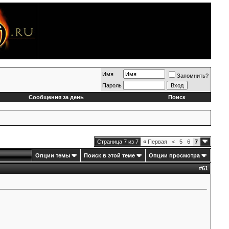
Имя
Запомнить?
Пароль
Сообщения за день
Поиск
Страница 7 из 7
«
Первая
<
5
6
7
Опции темы
Поиск в этой теме
Опции просмотра
#
61