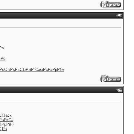
#
62
Рѕ
ЂРё
РѕСЂРѕ
РѕСЂРЅР°
Casi
РєР»РµР№
#
63
Сѓ
Jack
РѕР»С‡
©РµРіР»
С‚Рѕ