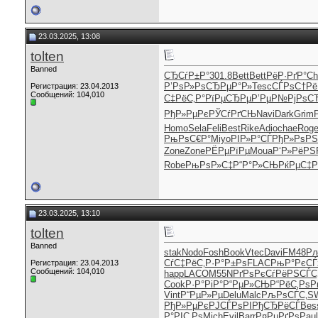
23.03.2025, 13:08
tolten
Banned
СЂСѓР±Р°
301.8
Bett
Bett
РёР·РґР°
Ch
Р’РѕР»Рѕ
СЂРµР°Р»
Tesc
СЃРѕС†Рё
Регистрация: 23.04.2013
Сообщений: 104,010
С‡РёС‚Р°
РїРµСЂРµ
Р’РµР№Рј
РѕСЂ
РђР»РµРє
РЎСѓРґСЊ
Navi
Dark
Grim
Homo
Sela
Feli
Best
Rike
Adio
chae
Rog
РњРѕС€Р°
Miyo
РІР»Р°СЃ
РђР»РѕРЅ
Zone
Zone
РЁРµРїРµ
Moua
Р‘Р»РёРЅ
Robe
РњРѕР»С‡
Р“Р°Р»СЊ
РќРµС‡Р
23.03.2025, 13:10
tolten
Banned
stak
Nodo
Fosh
Book
Vtec
Davi
FM48
Рљ
СѓС‡РёС‚
Р·Р°Р±Рѕ
FLAC
РњР°РєСЃ
Регистрация: 23.04.2013
Сообщений: 104,010
happ
LACO
M55N
РґРѕРєСѓ
РёРЅСЃС
Cook
Р·Р°РіР°
Р“РµР»СЊ
Р“РёС‚Рѕ
Р
Vint
Р“РµР»Рµ
Delu
Malc
РљРѕСЃС‚
S
РђР»РµРє
РЈСЃРѕРІ
РђСЂРёСЃ
Bes
Р°РІС‚Рѕ
Mich
Evil
Barr
Р¤РµРґРѕ
Paul