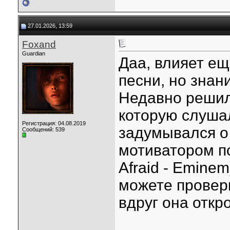
27.01.2026, 13:59
Foxand
Guardian
Даа, влияет ещ
песни, но знани
Недавно решил
которую слушал
Регистрация: 04.08.2019
задумывался о
Сообщений: 539
мотиватором по
Afraid - Eminem
можете провери
вдруг она откр