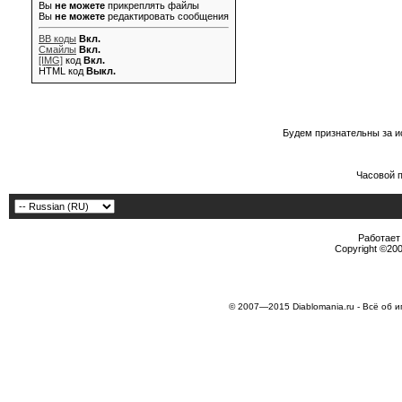
Вы
не можете
прикреплять файлы
Вы
не можете
редактировать сообщения
BB коды
Вкл.
Смайлы
Вкл.
[IMG]
код
Вкл.
HTML код
Выкл.
Будем признательны за и
Часовой 
Работает 
Copyright ©2000
© 2007—2015 Diablomania.ru - Всё об и