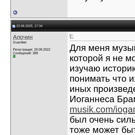
23.08.2025, 17:34
Апочин
Guardian
Для меня музык
Регистрация: 29.08.2022
Сообщений: 389
которой я не м
изучаю истори
понимать что и
иных произвед
Иоганнеса Бр
musik.com/iogan
был очень силь
тоже может бы