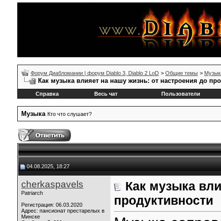
Форум Диабломании | форум Diablo 3, Diablo 2 LoD
>
Общие темы
>
Музык
Как музыка влияет на нашу жизнь: от настроения до пр
Справка
Весь чат
Пользователи
Музыка
Кто что слушает?
04.08.2025, 18:27
cherkaspavels
Как музыка вли
Patriarch
продуктивности
Регистрация: 06.03.2020
Адрес: пансионат престарелых в
Минске