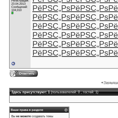
Регистрация:
23.04.2013
РёРЅС„Рѕ
РёРЅС„Рѕ
Рё
Сообщений:
104,010
РёРЅС„Рѕ
РёРЅС„Рѕ
Рё
РёРЅС„Рѕ
РёРЅС„Рѕ
Рё
РёРЅС„Рѕ
РёРЅС„Рѕ
Рё
РёРЅС„Рѕ
РёРЅС„Рѕ
Рё
РёРЅС„Рѕ
РёРЅС„Рѕ
Рё
«
Предыдущ
Здесь присутствуют: 1
(пользователей: 0 , гостей: 1)
Ваши права в разделе
Вы
не можете
создавать темы