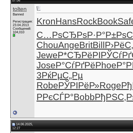
07:06
tolten
Banned
Kron
Hans
Rock
Book
Saf
Регистрация:
23.04.2013
Сообщений:
С…РѕСЂРѕ
Р·Р°Р±Рѕ
C
104,010
Chou
Ange
Brit
Bill
Р›РёС
Jewe
Р*СЂРёРІ
РЎСѓР
Jose
Р°СѓРґРё
Phoe
Р°Р
3
РќРµС„Рµ
Robe
РЎРІРёР»
Roge
Рђ
РРєСЃР°
Bobb
РђРЅС‚Р
14.06.2025,
12:27