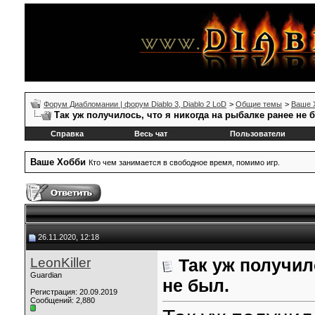
Форум Диабломании | форум Diablo 3, Diablo 2 LoD
>
Общие темы
>
Ваше 
Так уж получилось, что я никогда на рыбалке ранее не 
Справка
Весь чат
Пользователи
Ваше Xобби
Кто чем занимается в свободное время, помимо игр.
26.11.2020, 12:18
LeonKiller
Так уж получил
Guardian
не был.
Регистрация: 20.09.2019
Сообщений: 2,880