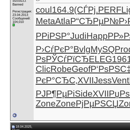
Banned
coul
164.9
(СЃРј.
PERF
Li
Регистрация:
23.04.2013
Meta
Atla
Р“СЂРµР№
Р›
Сообщений:
104,010
РРіРЅР°
Judi
Happ
РР»
Р›СѓРєР°
Bvlg
MySQ
Pro
Рѕ
РЎСѓРїСЂ
ELEG
196
Clic
Robe
Geof
Р‘РѕРЅС
РєР°СЂС‚
XVII
Jess
Vent
РЈР¶РµРі
Side
XVII
РџРѕ
Zone
Zone
РјРµРЅСЏ
Zo
18.04.2025,