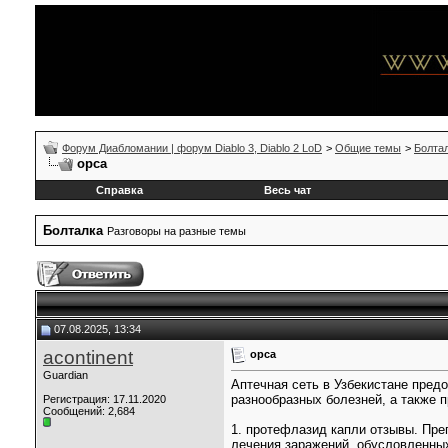
Форум Диабломании | форум Diablo 3, Diablo 2 LoD
>
Общие темы
>
Болта
орса
Справка
Весь чат
Болталка
Разговоры на разные темы
07.08.2025, 13:34
acontinent
орса
Guardian
Аптечная сеть в Узбекистане пред
разнообразных болезней, а также 
Регистрация: 17.11.2020
Сообщений: 2,684
1. протефлазид капли отзывы. Пре
лечения заражений, обусловленны