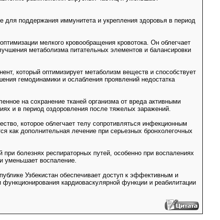
ое для поддержания иммунитета и укрепления здоровья в период
 оптимизации мелкого кровообращения кровотока. Он облегчает
улучшения метаболизма питательных элементов и балансировки
онент, который оптимизирует метаболизм веществ и способствует
шения гемодинамики и ослабления проявлений недостатка
енное на сохранение тканей организма от вреда активными
иях и в период оздоровления после тяжелых заражений.
ство, которое облегчает телу сопротивляться инфекционным
тся как дополнительная лечение при серьезных бронхолегочных
й при болезнях респираторных путей, особенно при воспалениях
 и уменьшает воспаление.
еспублике Узбекистан обеспечивает доступ к эффективным и
и функционирования кардиоваскулярной функции и реабилитации