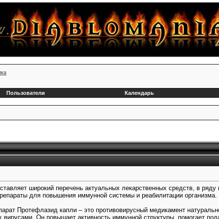
лка
Пользователи
Календарь
оставляет широкий перечень актуальных лекарственных средств, в ряду
препараты для повышения иммунной системы и реабилитации организма.
парат Протефлазид капли – это противовирусный медикамент натуральн
х вирусами. Он повышает активность иммунной структуры, помогает по