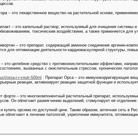
цессов.
стора – это лекарственное вещество на растительной основе, применяем
билакт – это капельный раствор, используемый для очищения системы и
обезвоживанием, токсическим воздействием, а также применяется для 
 Тивортин – это препарат, содержащий аминное соединение аргинин-комп
тся для оптимизации деятельности кардиоваскулярной структуры, повы
 – это целебное средство с противоокислительными эффектами, направл
состояниях, вызванных с окислительным стрессом, хронических патолог
uct/orsa-r-r-vnutr-500ml
. Препарат Орса – это иммунокорригирующее веще
рьерные реакции, активизирует реакцию защитной функции и используе
ет форте – это многокомпонентный растительный препарат, используемы
усов. Он облегчает размягчению выделений, стимулирует её отделение
 и купить орсема по доступной цене. Таким образом, аптечная сеть в Р
е облегчают в лечении патологий, укреплении иммунитета, оптимизаци