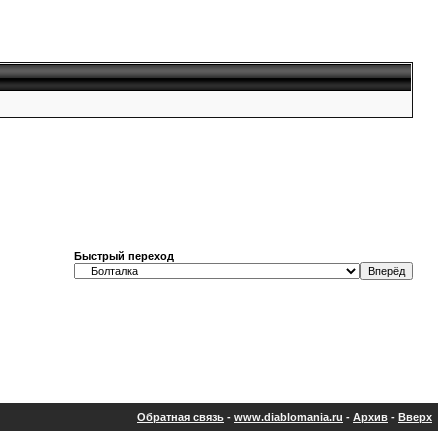
Быстрый переход
Обратная связь
-
www.diablomania.ru
-
Архив
-
Вверх