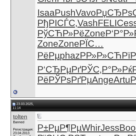
Isaa
Push
Vavo
РџСЂРѕ
РђРІСЃС‚
Vash
FELI
Ces
РўСЋР»Рё
Zone
Р‘Р°Р»
Zone
Zone
РЇС…
РёРµ
phaz
РР»Р»СЋ
Рї
Р‘СЂРµРґ
РЎС‚Р°Р»
Рќ
Рё
РЎРѕРґРµ
Ange
Artu
P
23.03.2025,
11:14
tolten
Banned
Р±РµР¶Рµ
Whir
Jess
Boo
Регистрация:
23.04.2013