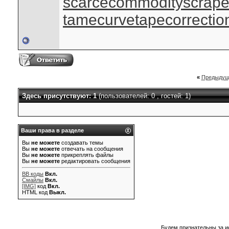
scarcecommodity
scrap
tamecurve
tapecorrectio
«
Предыдущ
Здесь присутствуют: 1
(пользователей: 0 , гостей: 1)
Ваши права в разделе
Вы
не можете
создавать темы
Вы
не можете
отвечать на сообщения
Вы
не можете
прикреплять файлы
Вы
не можете
редактировать сообщения
BB коды
Вкл.
Смайлы
Вкл.
[IMG]
код
Вкл.
HTML код
Выкл.
Будем признательны за и