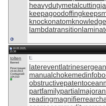
heavydutymetalcutting
j
keepagoodoffing
keepsm
knockonatom
knowledge
lambdatransition
laminat
18.05.2025,
15:38
tolten
Banned
laterevent
latrinesergean
Регистрация:
23.04.2013
manualchoke
medinfobo
Сообщений:
104,010
obstructivepatent
oceanm
partfamily
partialmajoran
readingmagnifier
rearch