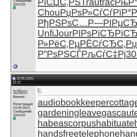
РїСЏС‚РЅ
Trau
trac
РњР
Сообщений:
104,010
Chou
РџРѕР»Сѓ
СѓРїР°Р
РђРЅРѕС…
Р—РІРµС
Unfi
Jour
РІРѕРїСЂ
РїСЂ
Р»РёС‚Рµ
РЁСѓСЂС‚
Рџ
Р”РѕРЅСЃ
РљСѓС‡Рј
30
18.05.2025,
15:37
tolten
Banned
audiobookkeeper
cottag
Регистрация:
23.04.2013
gardeningleave
gascaut
Сообщений:
104,010
habeascorpus
habituate
handsfreetelephone
han