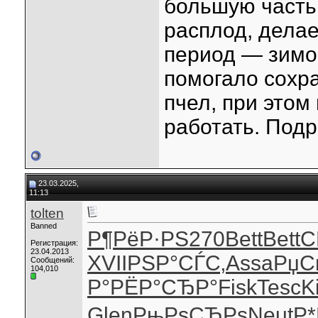
большую часть
расплод, дела
период — зимо
помогало сохра
пчел, при этом
работать. Под
23.03.2025,
11:13
tolten
Banned
Р¶РёР·РЅ
270
Bett
Bett
С
Регистрация:
23.04.2013
XVII
РЅР°СЃС‚
Assa
РџС
Сообщений:
104,010
Р°
РЁР°СЂР°
Fisk
Tesc
K
Glen
РњРѕСЂРѕ
Neut
Р*