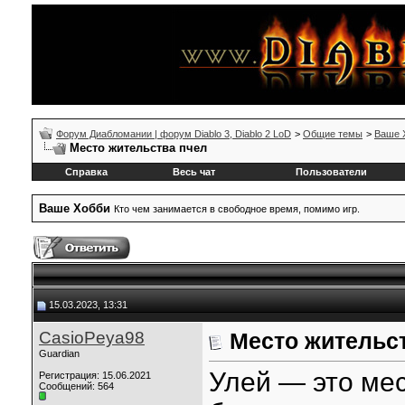
Форум Диабломании | форум Diablo 3, Diablo 2 LoD
>
Общие темы
>
Ваше 
Место жительства пчел
Справка
Весь чат
Пользователи
Ваше Xобби
Кто чем занимается в свободное время, помимо игр.
15.03.2023, 13:31
CasioPeya98
Место жительс
Guardian
Улей — это мес
Регистрация: 15.06.2021
Сообщений: 564