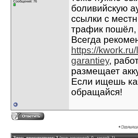
Сообщений: 76
боливийскую ау
ссылки с мест
трафик пошёл, 
Всегда рекоме
https://kwork.ru
garantiey
, рабо
размещает акку
Если ищешь ка
обращайся!
«
Предыдущ
Здесь присутствуют: 1
(пользователей: 0 , гостей: 1)