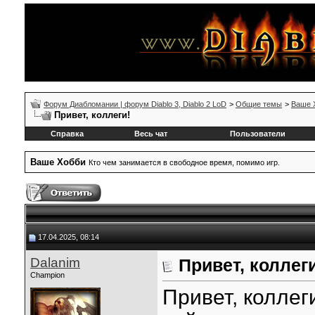
Форум Диабломании | форум Diablo 3, Diablo 2 LoD
>
Общие темы
>
Ваше 
Привет, коллеги!
Справка
Весь чат
Пользователи
Ваше Xобби
Кто чем занимается в свободное время, помимо игр.
17.04.2025, 08:14
Dalanim
Привет, коллег
Champion
Привет, коллег