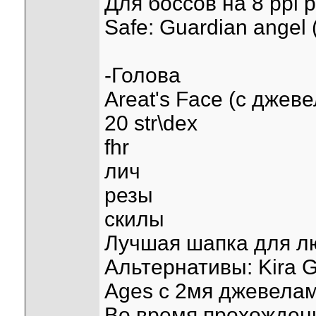
Для боссов на 8 ppl р
Safe: Guardian angel
-Голова
Areat's Face (c джев
20 str\dex
fhr
лич
резы
скилы
Лучшая шапка для л
Альтернативы: Kira 
Ages с 2мя джевела
Во время прохождени