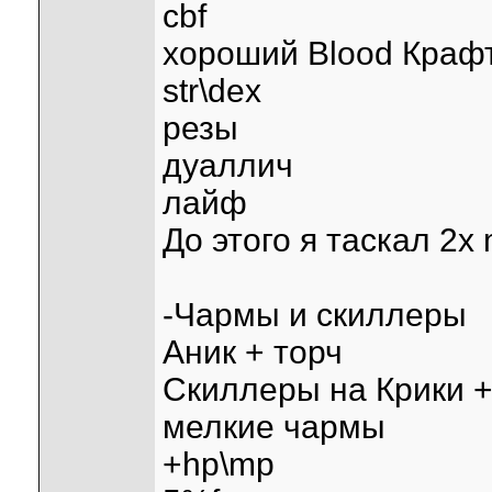
cbf
хороший Blood Краф
str\dex
резы
дуаллич
лайф
До этого я таскал 2x
-Чармы и скиллеры
Аник + торч
Скиллеры на Крики 
мелкие чармы
+hp\mp