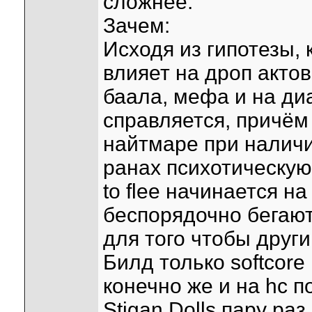
сложнее.
Зачем:
Исходя из гипотезы,
влияет на дроп акто
баала, мефа и на ди
справляется, причём 
найтмаре при наличии
ранах психотическую 
to flee начинается н
беспорядочно бегают
для того чтобы друг
Билд только softcore
конечно же и на hc 
Stigan Dolls пару раз