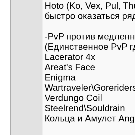
Hoto (Ko, Vex, Pul, T
быстро оказаться ря
-PvP против медлен
(Единственное PvP г
Lacerator 4х
Areat's Face
Enigma
Wartraveler\Gorerider
Verdungo Coil
Steelrend\Souldrain
Кольца и Амулет Ange