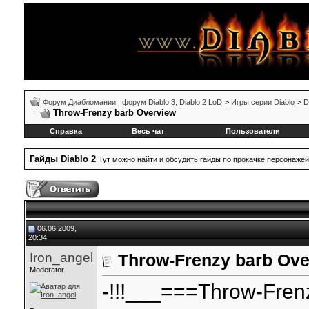
Форум Диабломании | форум Diablo 3, Diablo 2 LoD
>
Игры серии Diablo
>
D
Throw-Frenzy barb Overview
Справка
Весь чат
Пользователи
Гайды Diablo 2
Тут можно найти и обсудить гайды по прокачке персонажей
06.06.2009,
20:34
Iron_angel
Throw-Frenzy barb Ove
Moderator
-!!!___===Throw-Fren