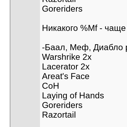
Goreriders
Никакого %Mf - чаще
-Баал, Меф, Диабло 
Warshrike 2х
Lacerator 2х
Areat's Face
CoH
Laying of Hands
Goreriders
Razortail