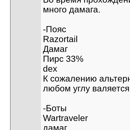
много дамага.
-Пояс
Razortail
Дамаг
Пирс 33%
dex
К сожалению альтерн
любом углу валяется
-Боты
Wartraveler
дамаг