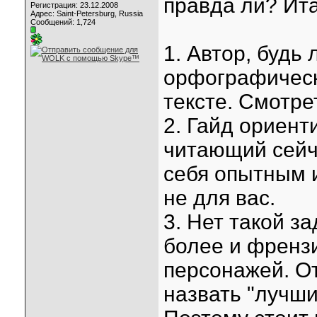
правда ли? Ита
Регистрация: 23.12.2008
Адрес: Saint-Petersburg, Russia
Сообщений: 1,724
1. Автор, будь
орфографическ
тексте. Смотре
2. Гайд ориент
читающий сейча
себя опытным и
не для вас.
3. Нет такой за
более и френзи
персонажей. От
назвать "лучши