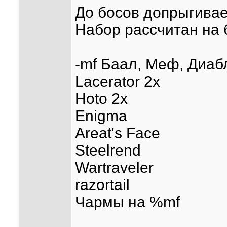
До босов допрыгива
Набор рассчитан на
-mf Баал, Меф, Диабл
Lacerator 2х
Hoto 2x
Enigma
Areat's Face
Steelrend
Wartraveler
razortail
Чармы на %mf