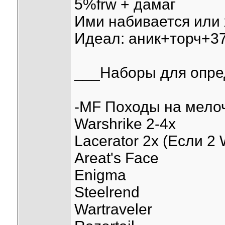
5%frw + дамаг
Ими набивается или 
Идеал: аник+торч+37
___Наборы для опре
-МF Походы на мелоч
Warshrike 2-4х
Lacerator 2х (Если 2
Areat's Face
Enigma
Steelrend
Wartraveler