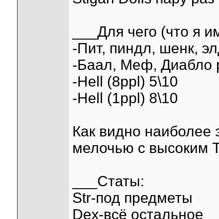
___Для чего (что я и
-Пит, пиндл, шенк, эл
-Баал, Меф, Диабло р
-Hell (8ppl) 5\10
-Hell (1ppl) 8\10
Как видно наиболее 
мелочью с высоким Т
___Статы:
Str-под предметы
Dex-всё остальное