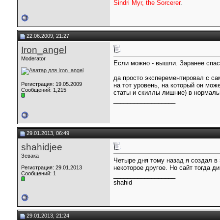
Sindri Myr, the Sorcerer
.
22.06.2009, 21:27
Iron_angel
Moderator
Если можно - вышли. Заранее спас
да просто эксперементировал с са
Регистрация: 19.05.2009
на тот уровень, на который он мож
Сообщений: 1,215
статы и скиллы лишние) в нормальн
__________________
29.01.2013, 06:49
shahidjee
Зевака
Четыре дня тому назад я создал в
некоторое другое. Но сайт тогда д
Регистрация: 29.01.2013
Сообщений: 1
__________________
shahid
29.01.2013, 21:24