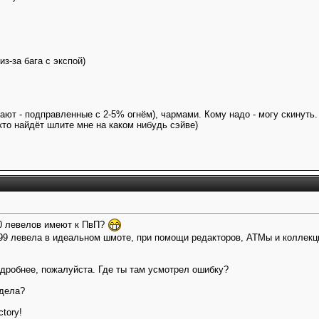
из-за бага с экспой)
шают - подправленные с 2-5% огнём), чармами. Кому надо - могу скинуть.
кто найдёт шлите мне на каком нибудь сэйве)
80 левелов имеют к ПвП?
 99 левела в идеальном шмоте, при помощи редакторов, АТМы и коллекц
одробнее, пожалуйста. Где ты там усмотрел ошибку?
одела?
ctory!