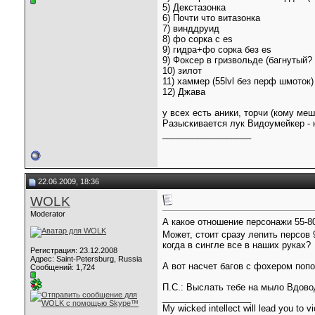
5) Декстазонка
6) Почти что витазонка
7) винддруид
8) фо сорка с es
9) гидра+фо сорка без es
9) Фоксер в гризвольде (багнутый? 
10) зилот
11) хаммер (55lvl без перф шмоток)
12) Джава
у всех есть аники, торчи (кому ме
Разыскивается лук Видоумейкер - 
__________________
22.06.2009, 18:36
WOLK
Moderator
А какое отношение персонажи 55-
Может, стоит сразу лепить персов
когда в сингле все в наших руках?
Регистрация: 23.12.2008
Адрес: Saint-Petersburg, Russia
А вот насчет багов с фохером поп
Сообщений: 1,724
П.С.: Выслать тебе на мыло Вдов
__________________
My wicked intellect will lead you to vi