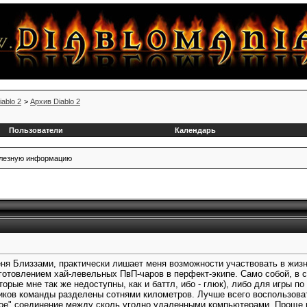
iablo 2
>
Архив Diablo 2
Пользователи
Календарь
полезную информацию
ня Близзами, практически лишает меня возможности участвовать в жизн
готовлением хай-левельных ПвП-чаров в перфект-экипе. Само собой, в 
оторые мне так же недоступны, как и баттл, ибо - глюк), либо для игры
иков команды разделены сотнями километров. Лучше всего воспользова
ное" соединение между сколь угодно удаленными компьютерами. Проще 