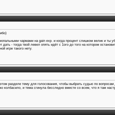
ибо)
мопальными чармами на gain exp. и когда процент слишком велик и ты у
ет дать - тогда твой левел опять идёт с 1ого до того на котором остан
ой игре такого нету.
 этом разделе тему для голосования, чтобы выбрать судью по вопросам 
ико колбасило, и тема сгинула бесследно вместе со всем, что я там наст