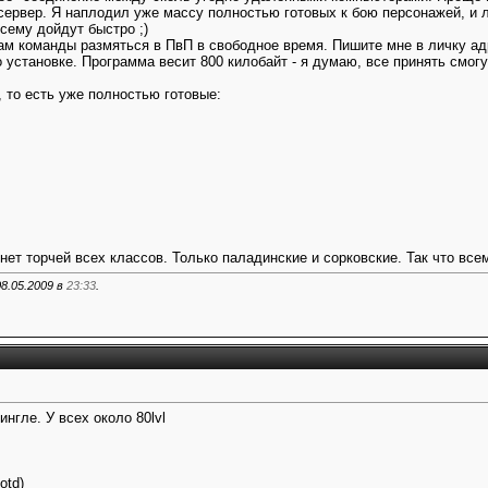
сервер. Я наплодил уже массу полностью готовых к бою персонажей, и
сему дойдут быстро ;)
ам команды размяться в ПвП в свободное время. Пишите мне в личку ад
установке. Программа весит 800 килобайт - я думаю, все принять смогут 
 то есть уже полностью готовые:
нет торчей всех классов. Только паладинские и сорковские. Так что все
8.05.2009 в
23:33
.
нгле. У всех около 80lvl
otd)