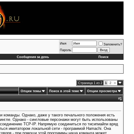
Имя
Запомнить?
Пароль
Сообщения за день
Поиск
Страница 1 из 2
1
2
>
Опции темы
Поиск в этой теме
Опции просмотра
#
1
и команды. Однако, даже у такого печального положения есть
сингле. Однако - сингловые персонажи могут быть использованы
 по соединению TCP-IP. Напрямую соединиться по тисипиайпи вряд
ться имитатором локальной сети - программой Hamachi. Она
говоря - при помощи этой программы наша команда может