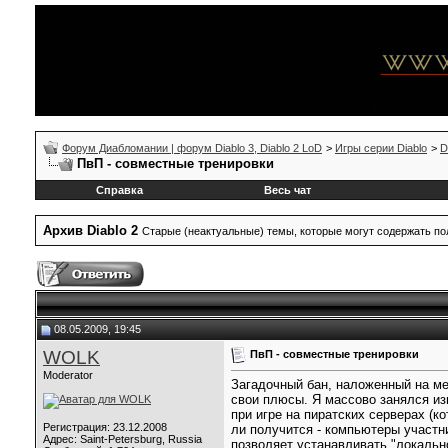
Форум Диабломании | форум Diablo 3, Diablo 2 LoD
>
Игры серии Diablo
>
D
ПвП - совместные тренировки
Справка
Весь чат
Архив Diablo 2
Старые (неактуальные) темы, которые могут содержать 
08.05.2009, 19:45
WOLK
ПвП - совместные тренировки
Moderator
Загадочный бан, наложенный на ме
свои плюсы. Я массово занялся из
при игре на пиратских серверах (к
Регистрация: 23.12.2008
ли получится - компьютеры участн
Адрес: Saint-Petersburg, Russia
позволяет устанавливать "локаль