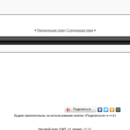
«
Предыдущая тема
|
Следующая тема
»
Поделиться…
Будем признательны за использование кнопок «Поделиться» и «+1»
Часовой пояс GMT +3, время:
00:45
.