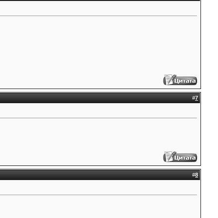
#
7
#
8