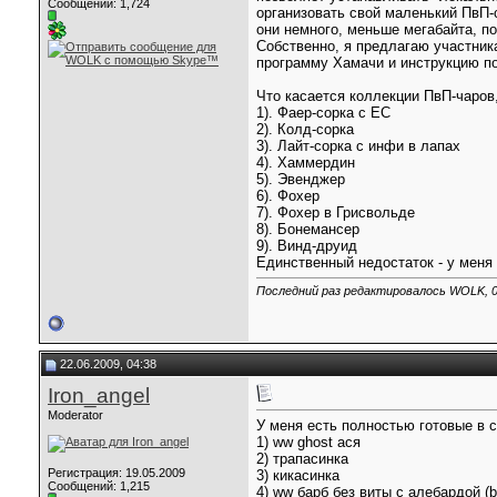
Сообщений: 1,724
организовать свой маленький ПвП-
они немного, меньше мегабайта, по
Собственно, я предлагаю участник
программу Хамачи и инструкцию по 
Что касается коллекции ПвП-чаров,
1). Фаер-сорка с ЕС
2). Колд-сорка
3). Лайт-сорка с инфи в лапах
4). Хаммердин
5). Эвенджер
6). Фохер
7). Фохер в Грисвольде
8). Бонемансер
9). Винд-друид
Единственный недостаток - у меня 
Последний раз редактировалось WOLK, 0
22.06.2009, 04:38
Iron_angel
Moderator
У меня есть полностью готовые в си
1) ww ghost ася
2) трапасинка
Регистрация: 19.05.2009
3) кикасинка
Сообщений: 1,215
4) ww барб без виты с алебардой (b