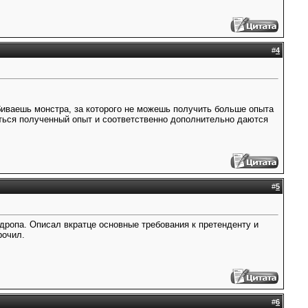
#
4
биваешь монстра, за которого не можешь получить больше опыта
овиться полученный опыт и соответственно дополнительно даются
#
5
дропа. Описал вкратце основные требования к претенденту и
рочил.
#
6