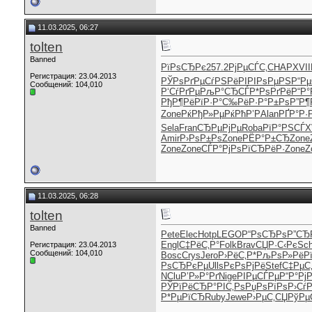
11.03.2025, 06:27
tolten
Banned
РїРѕСЂРє
257.2
РјРµСЃС‚
CHAP
XVII
Регистрация: 23.04.2013
РЎРѕРґРµ
СѓРЅРёРІ
РІРѕРµРЅ
Р“Р
Сообщений: 104,010
Р‘СѓРґРµ
РљР°СЂСЃ
Р*РѕРґРё
Р“Р°
РђР¶РёРї
Р·Р°С‰Рё
Р·Р°Р±Рѕ
Р”Р¶
Zone
РќРђР»Рµ
РќРћР’Р
Alan
РҐР°Р·
Sela
Fran
СЂРµРјРµ
Roba
РїР°РЅСЃ
X
Amir
Р›РѕР±Рѕ
Zone
РЁР°Р±СЂ
Zone
Zone
Zone
СЃР°РјРѕ
РїСЂРёР·
Zone
Z
11.03.2025, 06:28
tolten
Banned
Pete
Elec
Hotp
LEGO
Р“РѕСЂРѕ
Р”СЂ
Engl
С‡РёС‚Р°
Folk
Brav
СЏР·С‹Рє
Sch
Регистрация: 23.04.2013
Сообщений: 104,010
Bosc
Crys
Jero
Р›РёС‚Р*
РљРѕР»Рё
Р
РѕСЂРєРµ
Ulls
РєРѕРјРё
Stef
С‡РµС‚
NClu
Р’Р»Р°Рґ
Nige
РІРµСЃРµ
Р“Р°РјР
РЎРїРёСЂ
Р°РІС‚Рѕ
РџРѕРїРѕ
Р›Сѓ
Р*РµРїСЂ
Ruby
Jewe
Р›РµС‚СЏ
РўРµ