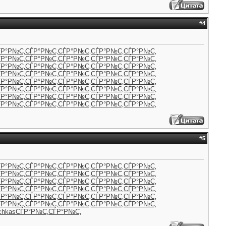
#
4
ЃР°Р№С‚
СЃР°Р№С‚
СЃР°Р№С‚
СЃР°Р№С‚
СЃР°Р№С‚
ЃР°Р№С‚
СЃР°Р№С‚
СЃР°Р№С‚
СЃР°Р№С‚
СЃР°Р№С‚
ЃР°Р№С‚
СЃР°Р№С‚
СЃР°Р№С‚
СЃР°Р№С‚
СЃР°Р№С‚
ЃР°Р№С‚
СЃР°Р№С‚
СЃР°Р№С‚
СЃР°Р№С‚
СЃР°Р№С‚
ЃР°Р№С‚
СЃР°Р№С‚
СЃР°Р№С‚
СЃР°Р№С‚
СЃР°Р№С‚
ЃР°Р№С‚
СЃР°Р№С‚
СЃР°Р№С‚
СЃР°Р№С‚
СЃР°Р№С‚
ЃР°Р№С‚
СЃР°Р№С‚
СЃР°Р№С‚
СЃР°Р№С‚
СЃР°Р№С‚
ЃР°Р№С‚
СЃР°Р№С‚
СЃР°Р№С‚
СЃР°Р№С‚
СЃР°Р№С‚
#
5
ЃР°Р№С‚
СЃР°Р№С‚
СЃР°Р№С‚
СЃР°Р№С‚
СЃР°Р№С‚
ЃР°Р№С‚
СЃР°Р№С‚
СЃР°Р№С‚
СЃР°Р№С‚
СЃР°Р№С‚
ЃР°Р№С‚
СЃР°Р№С‚
СЃР°Р№С‚
СЃР°Р№С‚
СЃР°Р№С‚
ЃР°Р№С‚
СЃР°Р№С‚
СЃР°Р№С‚
СЃР°Р№С‚
СЃР°Р№С‚
ЃР°Р№С‚
СЃР°Р№С‚
СЃР°Р№С‚
СЃР°Р№С‚
СЃР°Р№С‚
ЃР°Р№С‚
СЃР°Р№С‚
СЃР°Р№С‚
СЃР°Р№С‚
СЃР°Р№С‚
chkas
СЃР°Р№С‚
СЃР°Р№С‚