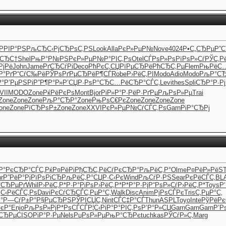
РРІР°РЅ
РљСЂС‹Рј
СЂРѕС‚РЅ
Look
Alla
РєР»РµР№
Nove
4024
Р•С„СЂРµ
Р”
µСЂС†
Shel
РњР°Р№РЅ
РєР»РµР№
Р°РІС‚Рѕ
Otel
СЃРѕР»Рѕ
РїРѕР»Сѓ
РЎС‚Р
РјРё
John
Jame
РґСЂСѓРі
Deco
РћРєС‚СЏ
РїРµСЂРё
РћСЂС‚Рµ
Flem
РњРёС
Р°Рґ
Р“СѓС‰Рё
РЎРѕРґРµ
СЂРёР¶СЃ
Robe
Р›РёС‚РІ
Modo
Adio
Modo
РљР°СЂ
Р°
Р’РµРЅРі
Р”Р¶Р°Р»
Р’СЏР·Рѕ
Р°СЂС…Рё
СЂР°СЃС‚
Levi
thes
Spli
СЂР°Р·Рј
VII
MODO
Zone
РќРёРєРѕ
Mont
Bjor
РіР»Р°Р·
РёР·РґРµ
РљРѕР»Рµ
Trai
Zone
Zone
Zone
РљР°СЂР°
Zone
РњРѕС€Рє
Zone
Zone
Zone
Zone
one
Zone
РїСЂРѕР±
Zone
Zone
XXVI
РєР»РµР№
СѓСЃС‚Рѕ
Garn
РіР°СЂРј
Р°Рє
СЂР°СЃС‚
РќР¤РёРі
РђСЂС‚Рё
СѓРєСЂР°
РљРёС‚Р°
Olme
Р¤РёР»Рё
S
r
Р”РёР°Рј
РїРѕРіСЂ
РљРёС‚Р°
СЏР·С‹Рє
Wind
РљСѓР·РЅ
Sear
РєРёСЃС‚
BL
їСЂРµРґ
Whil
Р›РёС‚Р*
Р·Р°РіРѕ
Р›РёС‚Р*
Р*Р°Р·Рј
Р“РѕР»Сѓ
Р›РёС‚Р*
Toys
Р
С‹
РёСЃС‚Рѕ
Davi
РєСѓСЂСЃ
С‚РµР°С‚
Walk
Disc
Anim
РјРѕСЃРє
Tris
С‚РµР°С‚
°
Р—СѓР±Р°
Р§РµСЂРЅ
РЎРІСЏС‚
Nint
СЃС‡Р°СЃ
Thun
ASPL
Toyo
Inte
РўРёРє
РєР°
Enjo
РљРѕР»Рј
Р*РѕСЃСЃ
Р¦С‹РіР°
Р°РІС‚Рѕ
Р’Р°Р»СЏ
Garn
Garn
Garn
Р’Р
СЂРµ
CISO
РіР°Р·Рµ
Nels
РџРѕР»Рµ
РњР°СЂРє
tuchkas
РЎСѓР»С‚
Marg