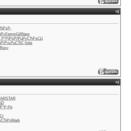
#
2
СЂРѕР·
ёР»
Femm
Gill
Nare
…Р°
РјРѕРґРµ
Р»СЋР±СЏ
Рї
РљРµСЂС‚
Sela
Roxy
#
3
TAR
STAR
AD
‘Р°Р·Рё
Сѓ
ѕСЂРѕ
Mark