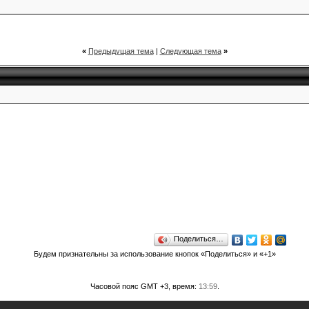
«
Предыдущая тема
|
Следующая тема
»
Поделиться…
Будем признательны за использование кнопок «Поделиться» и «+1»
Часовой пояс GMT +3, время:
13:59
.