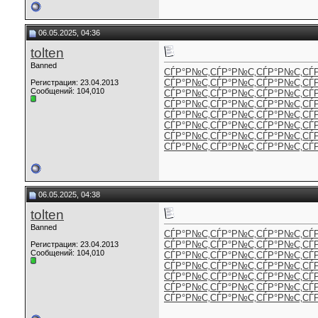
06.05.2025, 04:36
tolten
Banned
СЃР°Р№С‚
СЃР°Р№С‚
СЃР°Р№С‚
СЃ
СЃР°Р№С‚
СЃР°Р№С‚
СЃР°Р№С‚
СЃ
Регистрация: 23.04.2013
Сообщений: 104,010
СЃР°Р№С‚
СЃР°Р№С‚
СЃР°Р№С‚
СЃ
СЃР°Р№С‚
СЃР°Р№С‚
СЃР°Р№С‚
СЃ
СЃР°Р№С‚
СЃР°Р№С‚
СЃР°Р№С‚
СЃ
СЃР°Р№С‚
СЃР°Р№С‚
СЃР°Р№С‚
СЃ
СЃР°Р№С‚
СЃР°Р№С‚
СЃР°Р№С‚
СЃ
СЃР°Р№С‚
СЃР°Р№С‚
СЃР°Р№С‚
СЃ
06.05.2025, 04:38
tolten
Banned
СЃР°Р№С‚
СЃР°Р№С‚
СЃР°Р№С‚
СЃ
СЃР°Р№С‚
СЃР°Р№С‚
СЃР°Р№С‚
СЃ
Регистрация: 23.04.2013
Сообщений: 104,010
СЃР°Р№С‚
СЃР°Р№С‚
СЃР°Р№С‚
СЃ
СЃР°Р№С‚
СЃР°Р№С‚
СЃР°Р№С‚
СЃ
СЃР°Р№С‚
СЃР°Р№С‚
СЃР°Р№С‚
СЃ
СЃР°Р№С‚
СЃР°Р№С‚
СЃР°Р№С‚
СЃ
СЃР°Р№С‚
СЃР°Р№С‚
СЃР°Р№С‚
СЃ