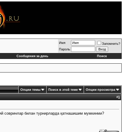
Имя
Запомнить?
Пароль
Сообщения за день
Поиск
Опции темы
Поиск в этой теме
Опции просмотра
#
1
иқий совринлар билан турнирларда қатнашишим мумкинми?