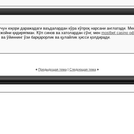
чун юқори даражадаги ваъдалардан кўра кўпроқ нарсани англатади. Ме
жойни қидиряпман. Кўп синов ва хатолардан сўнг, мен
mostbet casino о
 ва ўйиннинг ўзи барқарорлик ва қулайлик ҳисси қолдиради.
«
Предыдущая тема
|
Следующая тема
»