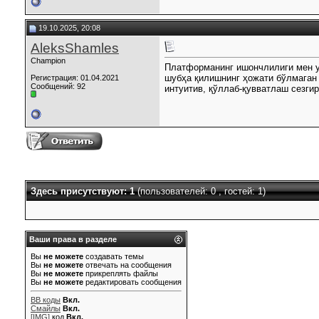
19.10.2025, 20:08
AleksShamles
Champion
Платформанинг ишончлилиги мен у
шубҳа қилишнинг ҳожати бўлмаган 
Регистрация: 01.04.2021
Сообщений: 92
интуитив, қўллаб-қувватлаш сезгир
Здесь присутствуют: 1
(пользователей: 0 , гостей: 1)
Ваши права в разделе
Вы
не можете
создавать темы
Вы
не можете
отвечать на сообщения
Вы
не можете
прикреплять файлы
Вы
не можете
редактировать сообщения
BB коды
Вкл.
Смайлы
Вкл.
[IMG]
код
Вкл.