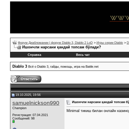
Форум Диабломании | форум Diablo 3, Diablo 2 LoD
>
Игры серии Diablo
>
D
Ишончли нарсани қандай топсам бўлади?
Справка
Весь чат
Diablo 3
Всё о Diablo 3, гайды, помощь, игра на Battle.net
19.10.2025, 19:56
samuelnickson990
Ишончли нарсани қандай топсам б
Champion
Minimal тикиш билан онлайн кази
Регистрация: 07.04.2021
Сообщений: 98