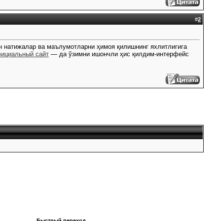
#
2
н натижалар ва маълумотларни ҳимоя қилишнинг яхлитлигига
фициальный сайт
— да ўзимни ишончли ҳис қилдим-интерфейс
Быстрый переход