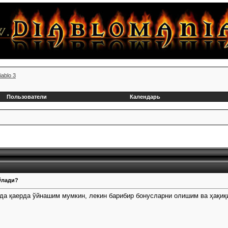
iablo 3
Пользователи
Календарь
ўлади?
нода қаерда ўйнашим мумкин, лекин барибир бонусларни олишим ва ҳақ