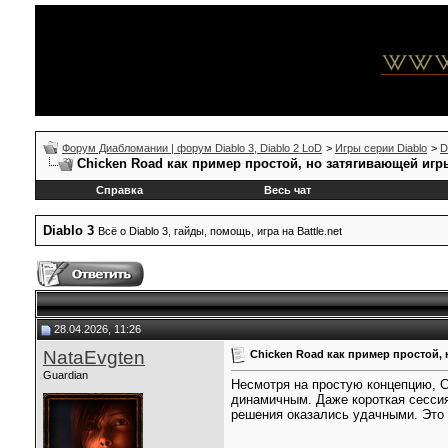
Форум Диабломании | форум Diablo 3, Diablo 2 LoD
>
Игры серии Diablo
>
D
Chicken Road как пример простой, но затягивающей игр
Справка
Весь чат
Diablo 3
Всё о Diablo 3, гайды, помощь, игра на Battle.net
28.04.2026, 11:26
NataEvgten
Chicken Road как пример простой,
Guardian
Несмотря на простую концепцию, C
динамичным. Даже короткая сесси
решения оказались удачными. Это 