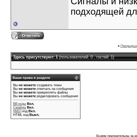
Сигналы и низ
подходящей дл
«
Предыдущ
Здесь присутствуют: 1
(пользователей: 0 , гостей: 1)
Ваши права в разделе
Вы
не можете
создавать темы
Вы
не можете
отвечать на сообщения
Вы
не можете
прикреплять файлы
Вы
не можете
редактировать сообщения
BB коды
Вкл.
Смайлы
Вкл.
[IMG]
код
Вкл.
HTML код
Выкл.
Будем признательны за и