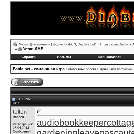
Форум Диабломании | форум Diablo 3, Diablo 2 LoD
>
Игры серии Diablo
>
D
Устав ДМБ
Справка
Весь чат
Пользователи
Battle.net - командная игра
Совместные забеги сыгранными партиями на B
13.05.2025,
14:06
tolten
Banned
audiobookkeeper
cottag
Регистрация:
23.04.2013
gardeningleave
gascaut
Сообщений: