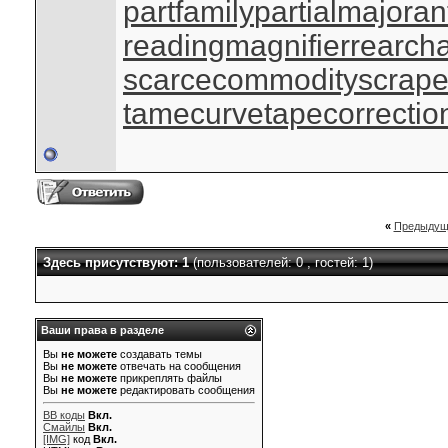
partfamily
partialmajoran
readingmagnifier
rearch
scarcecommodity
scrap
tamecurve
tapecorrectio
«
Предыдущ
Здесь присутствуют: 1
(пользователей: 0 , гостей: 1)
Ваши права в разделе
Вы
не можете
создавать темы
Вы
не можете
отвечать на сообщения
Вы
не можете
прикреплять файлы
Вы
не можете
редактировать сообщения
BB коды
Вкл.
Смайлы
Вкл.
[IMG]
код
Вкл.