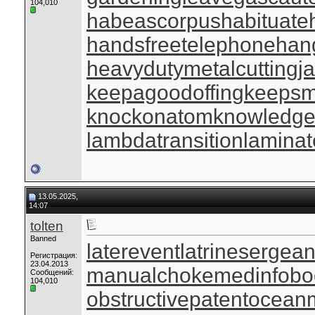
104,010
habeascorpus
habituate
handsfreetelephone
han
heavydutymetalcutting
j
keepagoodoffing
keepsm
knockonatom
knowledge
lambdatransition
laminat
13.05.2025,
14:07
tolten
Banned
laterevent
latrinesergean
Регистрация:
23.04.2013
manualchoke
medinfobo
Сообщений:
104,010
obstructivepatent
oceanm