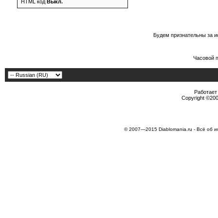
HTML код
Выкл.
Будем признательны за и
Часовой 
Работает 
Copyright ©2000
© 2007—2015 Diablomania.ru - Всё об и