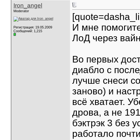
Iron_angel
Moderator
[quote=dasha_l
И мне помогите
Регистрация: 19.05.2009
Сообщений: 1,215
ЛоД через вай
Во первых дос
диабло с после
лучше снеси со
заново) и наст
всё хватает. У
дрова, а не 19
бэктрэк 3 без у
работало почт