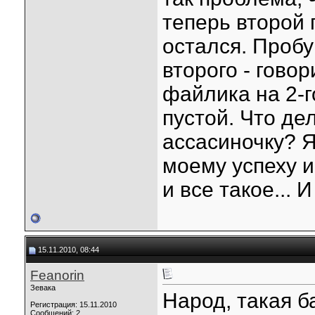
теперь второй 
остался. Пробу
второго - говор
файлика на 2-г
пустой. Что де
ассасиночку? Я
моему успеху и
и все такое... И
15.11.2010, 08:44
Feanorin
Зевака
Народ, такая б
Регистрация: 15.11.2010
Сообщений: 2