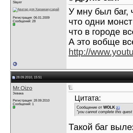
Slayer
У мну был баг,
Регистрация: 06.01.2009
что одни монстр
Сообщений: 28
что в городе вс
А это вобще вс
http://www.you
28.09.2010, 15:51
Mr.Oizo
Зевака
Цитата:
Регистрация: 28.09.2010
Сообщений: 1
Сообщение от
WOLK
"you cannot complete this quest
Такой баг вылез