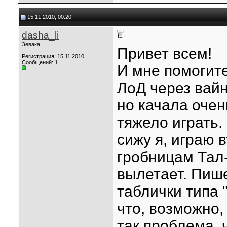
15.11.2010, 00:20
dasha_li
Зевака
Привет всем!
Регистрация: 15.11.2010
Сообщений: 1
И мне помогите
ЛоД через вайн
но качала очен
тяжело играть.
сижу я, играю 
гробницам Тал
вылетает. Пише
таблички типа "
что, возможно,
так проблема, ч