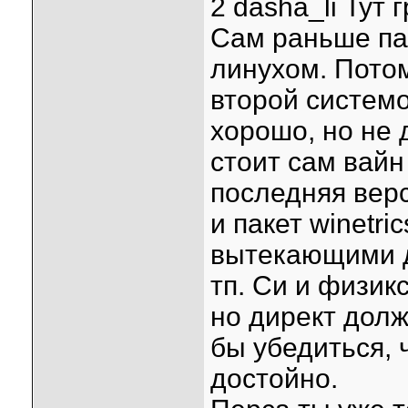
2 dasha_li Тут
Сам раньше па
линухом. Пото
второй системо
хорошо, но не 
стоит сам вайн
последняя верс
и пакет winetri
вытекающими д
тп. Си и физик
но директ дол
бы убедиться, 
достойно.