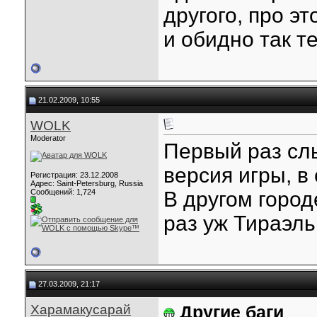
другого, про эт
и обидно так те
21.02.2009, 10:55
WOLK
Moderator
Первый раз слы
версия игры, в
Регистрация: 23.12.2008
Адрес: Saint-Petersburg, Russia
Сообщений: 1,724
В другом город
раз уж Тираэль
27.03.2009, 21:17
Харамакусарай
Другие баги