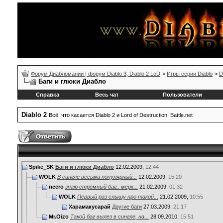
Форум Диабломании | форум Diablo 3, Diablo 2 LoD
>
Игры серии Diablo
>
D
Баги и глюки Диабло
Справка
Весь чат
Пользователи
Diablo 2
Всё, что касается Diablo 2 и Lord of Destruction, Battle.net
Spike_SK
Баги и глюки Диабло
12.02.2009,
12:44
WOLK
В сингле весьма популярный...
12.02.2009,
15:20
necro
знаю стрёмный баг.. мерк...
21.02.2009,
01:32
WOLK
Первый раз слышу про такой...
21.02.2009,
10:55
Харамакусарай
Другие баги
27.03.2009,
21:17
Mr.Oizo
Такой баг вылез в сингле, на...
28.09.2010,
15:51