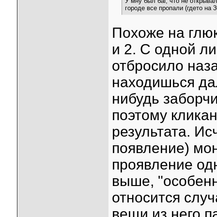
У мну был баг, что не открывал
городе все пропали (гдето на 3
Похоже на глю
и 2. С одной л
отбросило наза
находишься дал
нибудь заборчи
поэтому кликан
результата. И
появление) мон
проявление одн
выше, "особенн
относится случ
вещи из него п