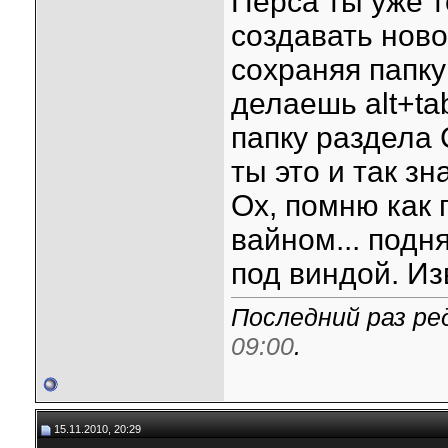
Перса ты уже т
создавать ново
сохраняя папку
делаешь alt+tab
папку раздела 
ты это и так зна
Ох, помню как
вайном... подн
под виндой. Из
Последний раз ред
09:00
.
15.11.2010, 20:29